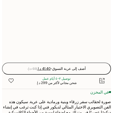
30x40 cm
40x50 cm
50x70 cm
Fra
optio
أضف إلى عربة التسوق
-
توصيل ٢-٤ أيام عمل
شحن مجاني لأكثر من ‏299 د.إ.‏
 المخزن
 لحقائب سفر زرقاء وبنية ورمادية على عربة. سيكون هذه
 التصويري الاختيار المثالي لديكور فني إذا كنت ترغب في إنشاء
رًا عصريًا في منزلك مع إضفاء لمسة من الأجواء الكلاسيكية