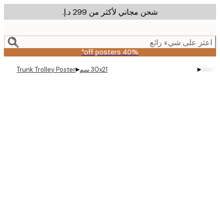
شحن مجاني لأكثر من ‏299 د.إ.‏
m
cont
ر على شيء رائع
40% off posters*
▸
▸
30x21 سم
Trunk Trolley Poster
Produc