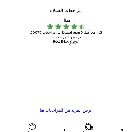
مراجعات العملاء
ممتاز
4.3 من أصل 5 نجوم
استنادًا إلى مراجعات 70875.
انظر بعض المراجعات هنا.
مشتري موثوق
اجعات
ملاء
Great item. Good quality.
4 يونيو
1 مايو
s C
Mary O
عرض المزيد من المراجعات هنا