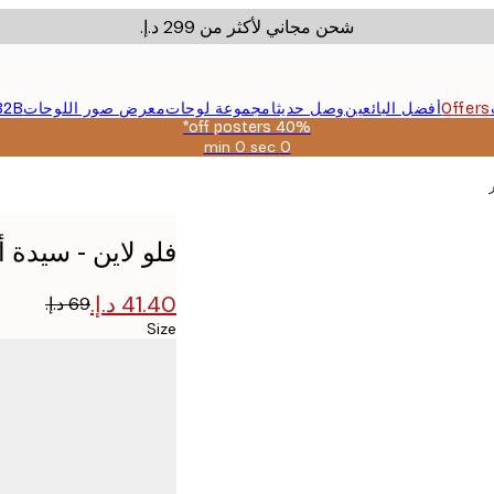
شحن مجاني لأكثر من ‏299 د.إ.‏
Offers
أفضل البائعين
وصل حديثا
مجموعة لوحات
معرض صور اللوحات
B2B
40% off posters*
0 sec
0 min
صالحة
حتى:
2026-
08-
09
فلو لاين - سيدة 
Size