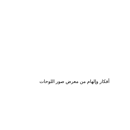
-40%*
لوحة لصورة وقت القيلولة
من ‏41.40 د.إ.‏
أفكار وإلهام من معرض صور اللوحات