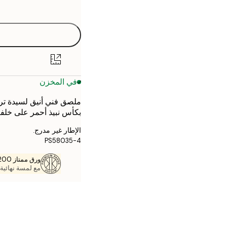
options
30x40 cm
40x50 cm
50x50 cm
في المخزن
50x70 cm
ملصق فني أنيق لسيدة تر
70x100 cm
بكأس نبيذ أحمر على خلفي
الإطار غير مدرج.
PS58035-4
ورق ممتاز 200 جم / م 2
مع لمسة نهائية 