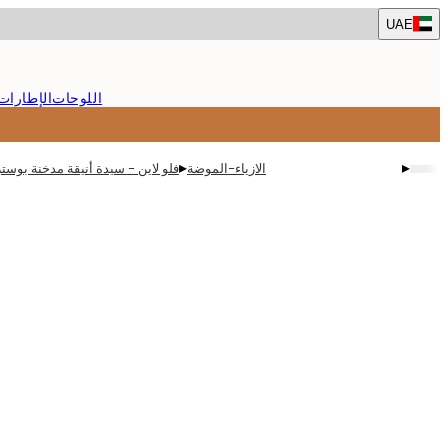
Skip
UAE
to
main
content.
اللوحات
الإطارات
▸
▸
الازياء-الموضة
فلو لاين - سيدة أنيقة مدخنة بوستر