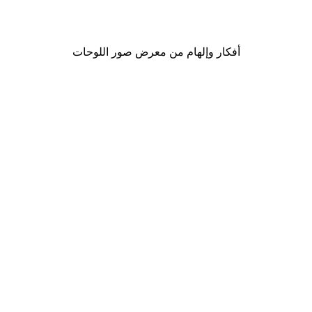
من ‏41.40 د.إ.‏
أفكار وإلهام من معرض صور اللوحات