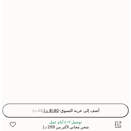
21x30 cm
30x40 cm
40x50 cm
50x50 cm
50x70 cm
70x100 cm
Fra
optio
أضف إلى عربة التسوق
-
توصيل ٢-٤ أيام عمل
شحن مجاني لأكثر من ‏299 د.إ.‏