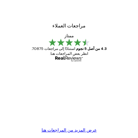
مراجعات العملاء
ممتاز
4.3 من أصل 5 نجوم
استنادًا إلى مراجعات 70875.
انظر بعض المراجعات هنا.
مشتري موثوق
اجعات
ملاء
Great item. Good quality.
4 يونيو
1 مايو
s C
Mary O
عرض المزيد من المراجعات هنا