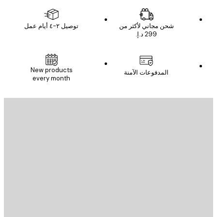
شحن مجاني لأكثر من
توصيل ٢-٤ أيام عمل
New products
المدفوعات الآمنة
every month
يد الإلكتروني
إرسال
St