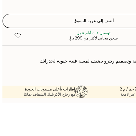
أضف إلى عربة التسوق
توصيل ٢-٤ أيام عمل
شحن مجاني لأكثر من ‏299 د.إ.‏
ة وتصميم ريترو يضيف لمسة فنية حيوية لجدرانك
إطارات بأعلى مستويات الجودة
غير لامعة.
مع زجاج الأكريليك الشفاف تمامًا