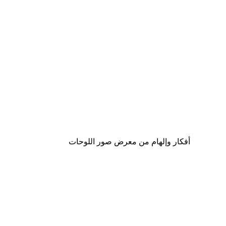
-40%*
Rosana Laiz Blursbyai - ورود وردية ناعمة بوستر
من ‏41.40 د.إ.‏
أفكار وإلهام من معرض صور اللوحات