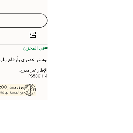
options
30x40 cm
50x70 cm
70x100 cm
في المخزن
بوستر عصري بأرقام ملون
الإطار غير مدرج.
PS58611-4
ورق ممتاز 200 جم / م 2
مع لمسة نهائية 