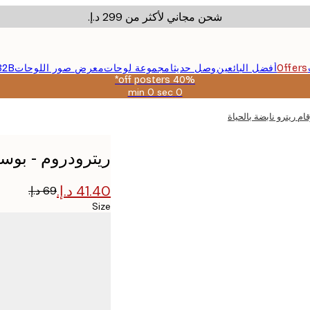
شحن مجاني لأكثر من ‏299 د.إ.‏
Offers
أفضل البائعين
وصل حديثا
مجموعة لوحات
معرض صور اللوحات
B2B
40% off posters*
0 sec
0 min
صالحة
حتى:
ام ريترو نابضة بالحياة
2026-
08-
09
ريترودروم - بوستر
Size