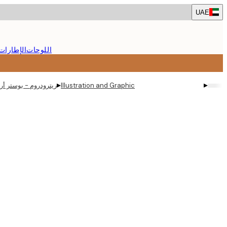
Skip
UAE
to
main
content.
اللوحات
الإطارات
▸
▸
Illustration and Graphic
ريترودروم - بوستر أرق