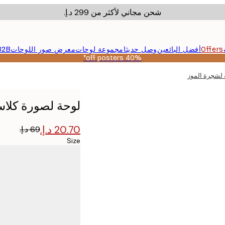
شحن مجاني لأكثر من ‏299 د.إ.‏
Offers
أفضل البائعين
وصل حديثا
مجموعة لوحات
معرض صور اللوحات
B2B
40% off posters*
 لشجرة الموز
لوحة لصورة كلاس
Size