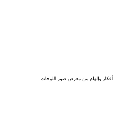
-40%*
tel Dawn in the Desert Poster
من ‏65.40 د.إ.‏
أفكار وإلهام من معرض صور اللوحات