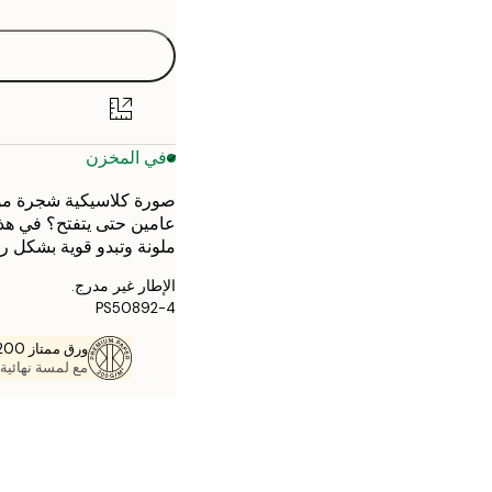
في المخزن
صورة كلاسيكية شجرة موز 
عامين حتى يتفتح؟ في هذا 
ملونة وتبدو قوية بشكل را
الإطار غير مدرج.
PS50892-4
ورق ممتاز 200 جم / م 2
مع لمسة نهائية 