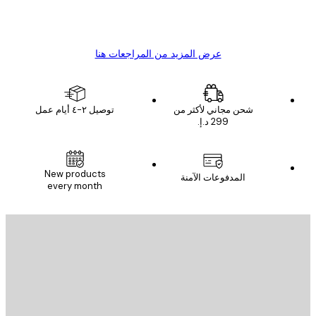
4 يونيو
1 مايو
s C
Mary O
عرض المزيد من المراجعات هنا
شحن مجاني لأكثر من
توصيل ٢-٤ أيام عمل
New products
المدفوعات الآمنة
every month
يد الإلكتروني
إرسال