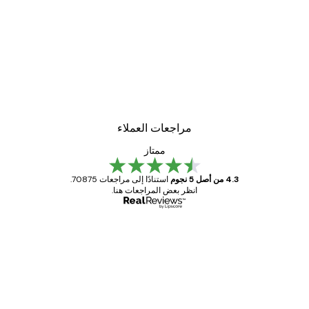
مراجعات العملاء
ممتاز
4.3 من أصل 5 نجوم
استنادًا إلى مراجعات 70875.
انظر بعض المراجعات هنا.
مشتري موثوق
اجعات
ملاء
Great item. Good quality.