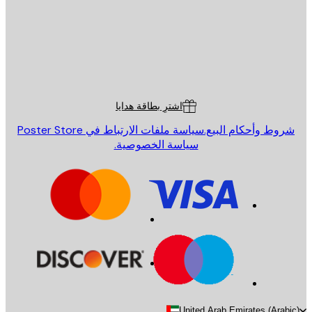
St
Poster St
ة العملاء
اشترِ بطاقة هدايا
روط وأحكام البيع.
سياسة ملفات الارتباط في Poster Store
سياسة الخصوصية.
United Arab Emirates (Arab