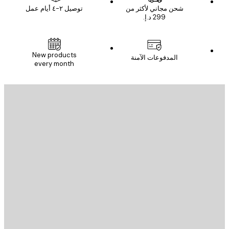
شحن مجاني لأكثر من
توصيل ٢-٤ أيام عمل
New products
المدفوعات الآمنة
every month
يد الإلكتروني
إرسال
St
Poster St
ة العملاء