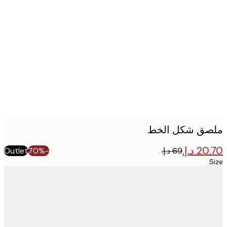
Produc
image
ق شكل الخط
Outlet
-70%