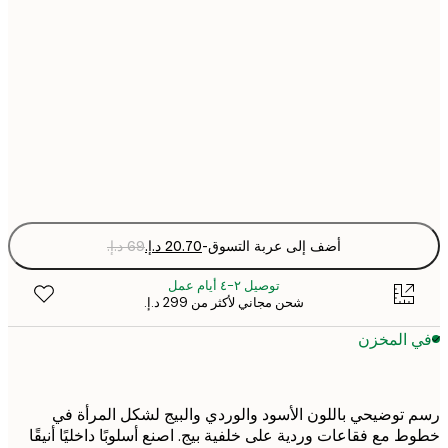
21x30 cm
30x40 cm
50x70 cm
Fra
optio
أضف إلى عربة التسوق
-
توصيل ٢-٤ أيام عمل
شحن مجاني لأكثر من ‏299 د.إ.‏
 المخزن
توضيحي باللون الأسود والوردي والبيج لشكل المرأة في
 مع فقاعات وردية على خلفية بيج. اصنع أسلوبًا داخليًا أنيقًا