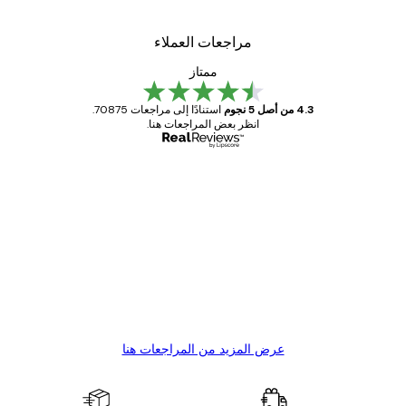
مراجعات العملاء
ممتاز
4.3 من أصل 5 نجوم
استنادًا إلى مراجعات 70875.
انظر بعض المراجعات هنا.
مشتري موثوق
اجعات
ملاء
Great item. Good quality.
4 يونيو
1 مايو
s C
Mary O
عرض المزيد من المراجعات هنا