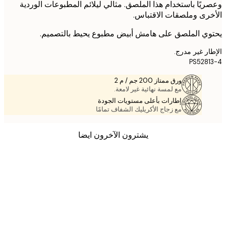
يًا باستخدام هذا الملصق. مثالي ليلائم المطبوعات الوردية
رى وملصقات الاقتباس.
ي الملصق على هامش أبيض مطبوع يحيط بالتصميم.
ر غير مدرج.
PS528
ورق ممتاز 200 جم / م 2
مع لمسة نهائية غير لامعة.
إطارات بأعلى مستويات الجودة
مع زجاج الأكريليك الشفاف تمامًا
يشترون الآخرون ايضا