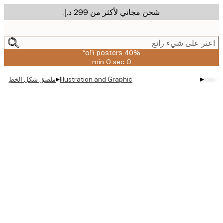
شحن مجاني لأكثر من ‏299 د.إ.‏
m
cont
ر على شيء رائع
40% off posters*
0 sec
0 min
صالحة
حتى:
▸
▸
Illustration and Graphic
ملصق شكل الخط
2026-
08-
09