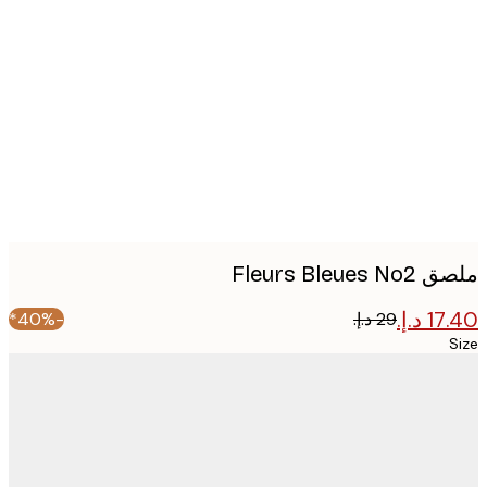
Produc
image
Fleurs Bleue
-40%*