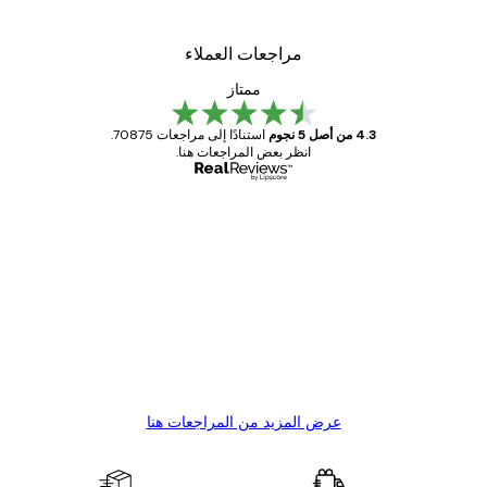
مراجعات العملاء
ممتاز
4.3 من أصل 5 نجوم
استنادًا إلى مراجعات 70875.
انظر بعض المراجعات هنا.
مشتري موثوق
اجعات
ملاء
Great item. Good quality.
4 يونيو
1 مايو
s C
Mary O
عرض المزيد من المراجعات هنا