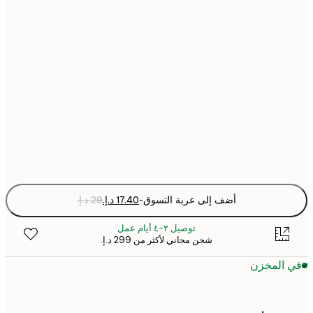
13x18 cm
21x30 cm
30x40 cm
50x70 cm
Fra
optio
أضف إلى عربة التسوق
-
توصيل ٢-٤ أيام عمل
شحن مجاني لأكثر من ‏299 د.إ.‏
 المخزن