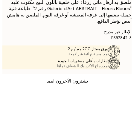
 به أزهار مائي زرقاء على خلفية باللون البيج مكتوب عليه
"Galerie d'Art ABSTRAIT - Fleurs Bleues رقم 2". طباعة فنية
ة تضيفها إلى غرفة المعيشة أو غرفة النوم. الملصق به هامش
 يؤطر الدافع.
ر غير مدرج.
PS528
ورق ممتاز 200 جم / م 2
مع لمسة نهائية غير لامعة.
إطارات بأعلى مستويات الجودة
مع زجاج الأكريليك الشفاف تمامًا
يشترون الآخرون ايضا