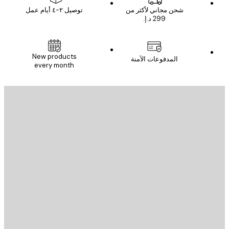
شحن مجاني لأكثر من
توصيل ٢-٤ أيام عمل
New products
المدفوعات الآمنة
every month
يد الإلكتروني
إرسال
St
Poster St