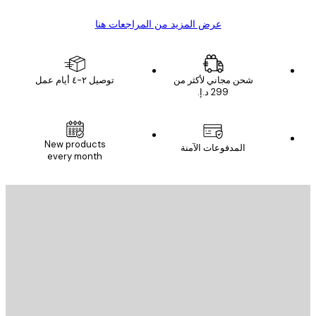
عرض المزيد من المراجعات هنا
شحن مجاني لأكثر من
توصيل ٢-٤ أيام عمل
New products
المدفوعات الآمنة
every month
يد الإلكتروني
إرسال