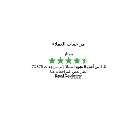
مراجعات العملاء
ممتاز
4.3 من أصل 5 نجوم
استنادًا إلى مراجعات 70875.
انظر بعض المراجعات هنا.
مشتري موثوق
اجعات
ملاء
Great item. Good quality.
4 يونيو
1 مايو
s C
Mary O