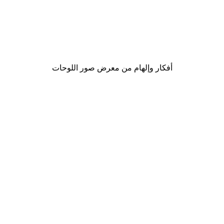
-30%*
Tr
موضة الشارع بوستر
من ‏48.30 د.إ.‏
أفكار وإلهام من معرض صور اللوحات