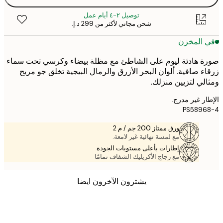
توصيل ٢-٤ أيام عمل
شحن مجاني لأكثر من ‏299 د.إ.‏
 المخزن
 هادئة ليوم على الشاطئ مع مظلة بيضاء وكرسي تحت سماء
ء صافية. ألوان البحر الأزرق والرمال البيجية تخلق جو مريح
لي لتزيين منزلك.
ر غير مدرج.
PS5896
ورق ممتاز 200 جم / م 2
مع لمسة نهائية غير لامعة.
إطارات بأعلى مستويات الجودة
مع زجاج الأكريليك الشفاف تمامًا
يشترون الآخرون ايضا