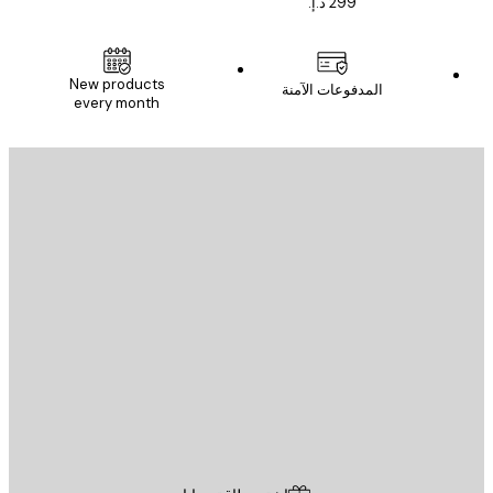
New products
المدفوعات الآمنة
every month
يد الإلكتروني
إرسال
St
Poster St
ة العملاء