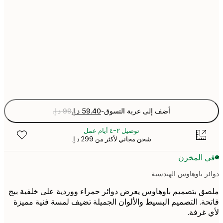
50x70 cm
70x100 cm
Fra
optio
أضف إلى عربة التسوق
-
توصيل ٢-٤ أيام عمل
شحن مجاني لأكثر من ‏299 د.إ.‏
 المخزن
ر باوهاوس الهندسية
 بتصميم باوهاوس يعرض دوائر حمراء ووردية على خلفية بيج
ة. التصميم البسيط والألوان الجميلة تضيف لمسة فنية مميزة
غرفة.