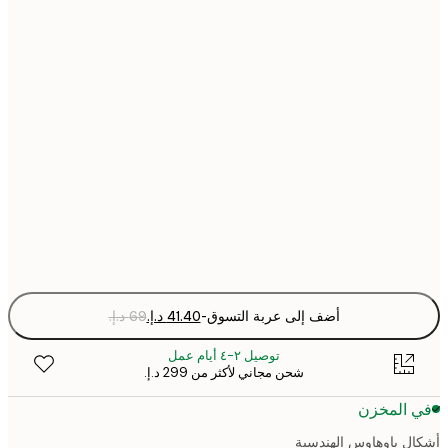
30x40 cm
40x50 cm
50x70 cm
70x100 cm
Fra
optio
أضف إلى عربة التسوق
-
توصيل ٢-٤ أيام عمل
شحن مجاني لأكثر من ‏299 د.إ.‏
 المخزن
ل باوهاوس الهندسية