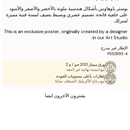
ر باوهاوس بأشكال هندسية ملونة بالأخضر والأصفر والأسود
خلفية فاتحة. تصميم عصري وبسيط يضيف لمسة فنية مميزة
لك.
This is an exclusive poster, originally created by a desi
in our Art Stu
ر غير مدرج.
PS538
ورق ممتاز 200 جم / م 2
مع لمسة نهائية غير لامعة.
إطارات بأعلى مستويات الجودة
مع زجاج الأكريليك الشفاف تمامًا
يشترون الآخرون ايضا