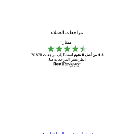
مراجعات العملاء
ممتاز
4.3 من أصل 5 نجوم
استنادًا إلى مراجعات 70875.
انظر بعض المراجعات هنا.
مشتري موثوق
اجعات
ملاء
Great item. Good quality.
4 يونيو
1 مايو
s C
Mary O
عرض المزيد من المراجعات هنا