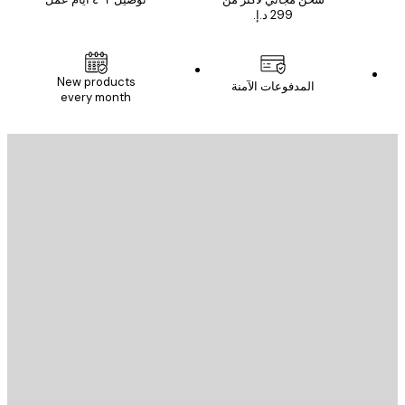
New products
المدفوعات الآمنة
every month
يد الإلكتروني
إرسال
St
Poster St
ة العملاء