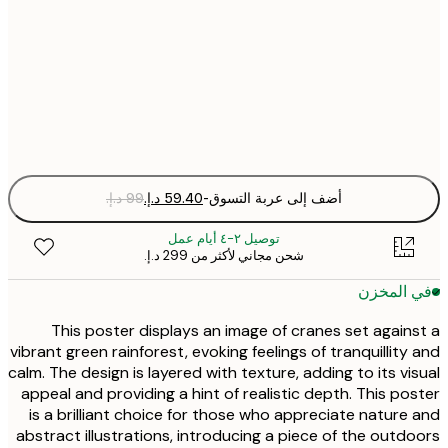
30x40 cm
50x70 cm
Fra
optio
أضف إلى عربة التسوق
-
توصيل ٢-٤ أيام عمل
شحن مجاني لأكثر من ‏299 د.إ.‏
 المخزن
This poster displays an image of cranes set again
vibrant green rainforest, evoking feelings of tranquillity
calm. The design is layered with texture, adding to its vi
appeal and providing a hint of realistic depth. This po
is a brilliant choice for those who appreciate nature
abstract illustrations, introducing a piece of the outd