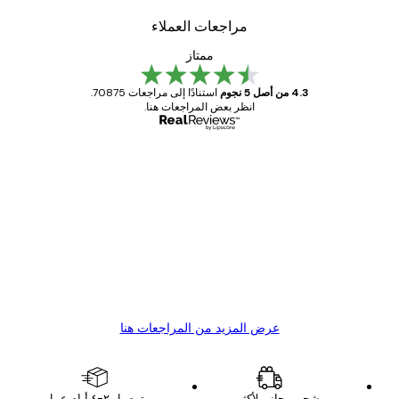
مراجعات العملاء
ممتاز
4.3 من أصل 5 نجوم
استنادًا إلى مراجعات 70875.
انظر بعض المراجعات هنا.
مشتري موثوق
اجعات
ملاء
Great item. Good quality.
4 يونيو
1 مايو
s C
Mary O
عرض المزيد من المراجعات هنا
شحن مجاني لأكثر من
توصيل ٢-٤ أيام عمل