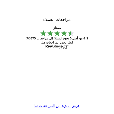
مراجعات العملاء
ممتاز
4.3 من أصل 5 نجوم
استنادًا إلى مراجعات 70875.
انظر بعض المراجعات هنا.
مشتري موثوق
اجعات
ملاء
Great item. Good quality.
4 يونيو
1 مايو
s C
Mary O
عرض المزيد من المراجعات هنا