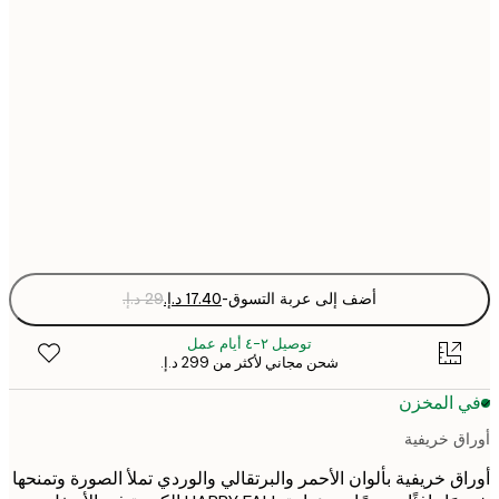
21x30 cm
30x40 cm
50x70 cm
Fra
optio
أضف إلى عربة التسوق
-
توصيل ٢-٤ أيام عمل
شحن مجاني لأكثر من ‏299 د.إ.‏
 المخزن
ق خريفية
ق خريفية بألوان الأحمر والبرتقالي والوردي تملأ الصورة وتمنحها