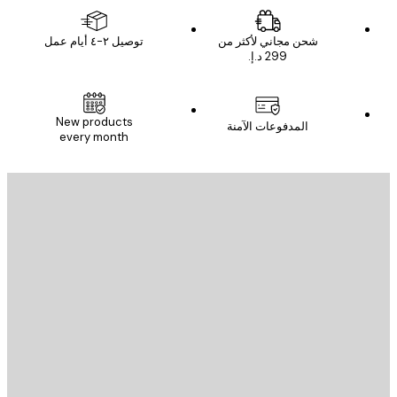
شحن مجاني لأكثر من
توصيل ٢-٤ أيام عمل
New products
المدفوعات الآمنة
every month
يد الإلكتروني
إرسال
St