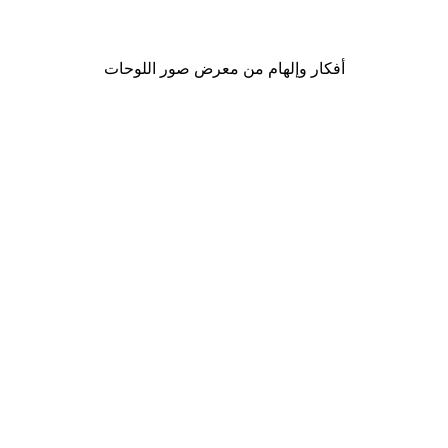
من ‏17.40 د.إ.‏
أفكار وإلهام من معرض صور اللوحات