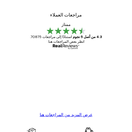
مراجعات العملاء
ممتاز
4.3 من أصل 5 نجوم
استنادًا إلى مراجعات 70875.
انظر بعض المراجعات هنا.
مشتري موثوق
اجعات
ملاء
Great item. Good quality.
4 يونيو
1 مايو
s C
Mary O
عرض المزيد من المراجعات هنا