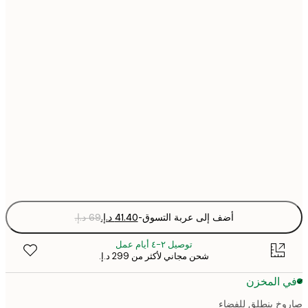
30x40 cm
40x50 cm
50x70 cm
70x100 cm
Fra
optio
أضف إلى عربة التسوق
-
توصيل ٢-٤ أيام عمل
شحن مجاني لأكثر من ‏299 د.إ.‏
 المخزن
خ ينطلق للفضاء