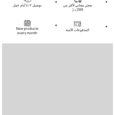
شحن مجاني لأكثر من
توصيل ٢-٤ أيام عمل
New products
المدفوعات الآمنة
every month
يد الإلكتروني
إرسال
St
Poster St