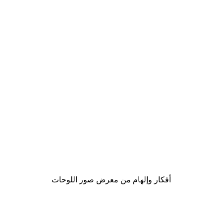
-40%*
Gucci موضة بوستر
من ‏41.40 د.إ.‏
أفكار وإلهام من معرض صور اللوحات