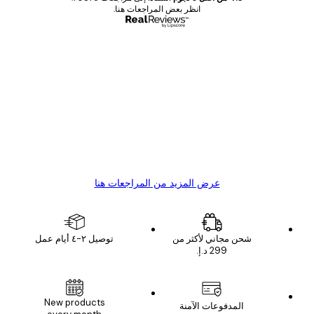
انظر بعض المراجعات هنا.
مشتري موثوق
اجعات
ملاء
Great item. Good quality.
4 يونيو
1 مايو
s C
Mary O
عرض المزيد من المراجعات هنا
شحن مجاني لأكثر من
توصيل ٢-٤ أيام عمل
New products
المدفوعات الآمنة