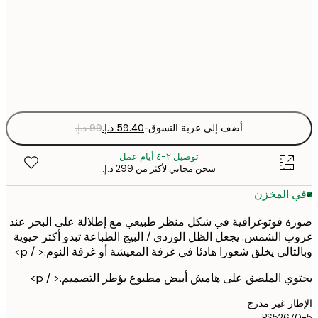
50x70 cm
Fra
optio
أضف إلى عربة التسوق
-
توصيل ٢-٤ أيام عمل
شحن مجاني لأكثر من ‏299 د.إ.‏
 المخزن
 فوتوغرافية في شكل منظر طبيعي مع إطلالة على البحر عند
 الشمس. يجعل الظل الوردي / البيج الطباعة تبدو أكثر حيوية
تالي يخلق شعورا هادئا في غرفة المعيشة أو غرفة النوم.< / p>
ي الملصق على هامش أبيض مطبوع يؤطر التصميم.< / p>
ر غير مدرج.
PS526