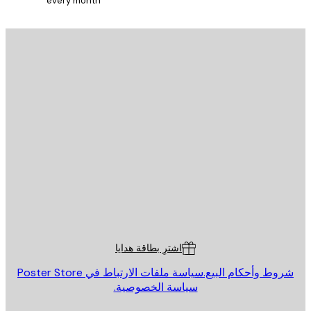
every month
يد الإلكتروني
إرسال
St
Poster St
ة العملاء
اشترِ بطاقة هدايا
روط وأحكام البيع.
سياسة ملفات الارتباط في Poster Store
سياسة الخصوصية.