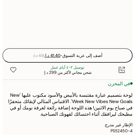
50x70 cm
Fra
optio
أضف إلى عربة التسوق
-
توصيل ٢-٤ أيام عمل
شحن مجاني لأكثر من ‏299 د.إ.‏
 المخزن
لوحة بتصميم عبارة مقتبسة بالأبيض والأسود مكتوب عليها 'New
Week New Vibes New Goals'. الاقتباس المثالي لإبقائك متحفزًا
باح يوم الاثنين! هذه اللوحة إضافة رائعة لغرفة نومك أو في
ك ليرافقك أثناء احتسائك لقهوتك الصباحية.
ر غير مدرج.
PS5245