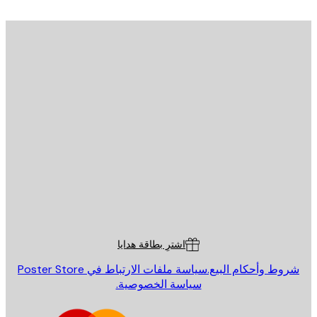
يد الإلكتروني
إرسال
St
Poster St
ة العملاء
اشترِ بطاقة هدايا
روط وأحكام البيع.
سياسة ملفات الارتباط في Poster Store
سياسة الخصوصية.