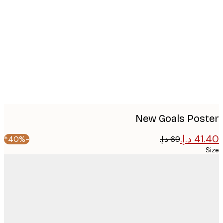
image
New Goals Pos
-40%*