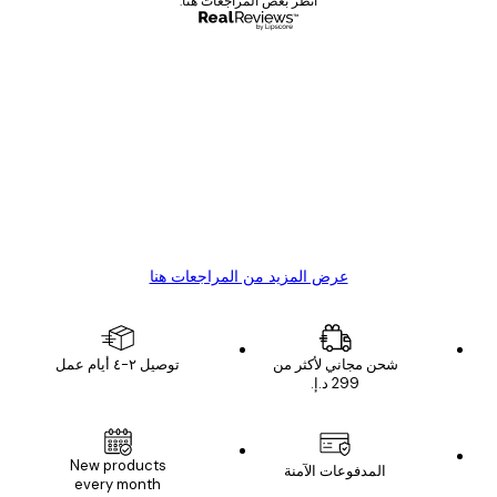
انظر بعض المراجعات هنا.
مشتري موثوق
اجعات
ملاء
Great item. Good quality.
4 يونيو
1 مايو
s C
Mary O
عرض المزيد من المراجعات هنا
شحن مجاني لأكثر من
توصيل ٢-٤ أيام عمل
New products
المدفوعات الآمنة
every month