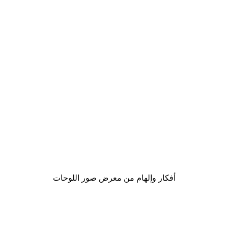
-40%*
Gucci موضة بوستر
من ‏41.40 د.إ.‏
أفكار وإلهام من معرض صور اللوحات