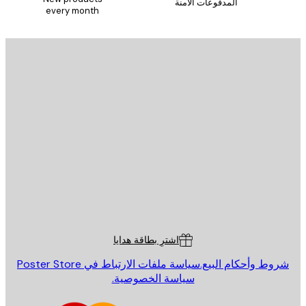
المدفوعات الآمنة
every month
يد الإلكتروني
إرسال
St
Poster St
ة العملاء
اشترِ بطاقة هدايا
روط وأحكام البيع.
سياسة ملفات الارتباط في Poster Store
سياسة الخصوصية.