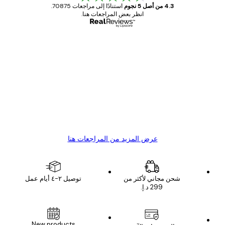
4.3 من أصل 5 نجوم
استنادًا إلى مراجعات 70875.
انظر بعض المراجعات هنا.
مشتري موثوق
اجعات
ملاء
Great item. Good quality.
4 يونيو
1 مايو
s C
Mary O
عرض المزيد من المراجعات هنا
شحن مجاني لأكثر من
توصيل ٢-٤ أيام عمل
New products