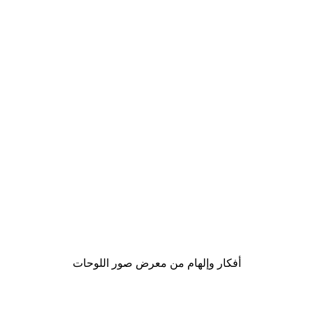
Outlet
-70%
Beige Grass Poster
من ‏20.70 د.إ.‏
أفكار وإلهام من معرض صور اللوحات