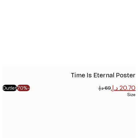
Produc
image
Time Is Eternal Pos
Outlet
-70%