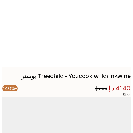
Produc
image
Treechild - Youcookiwilldrinkw بوستر
-40%*