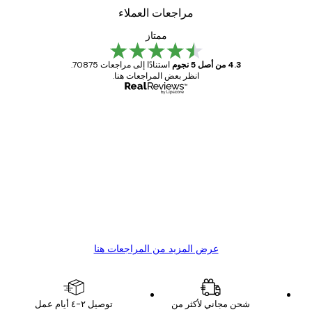
مراجعات العملاء
ممتاز
4.3 من أصل 5 نجوم
استنادًا إلى مراجعات 70875.
انظر بعض المراجعات هنا.
مشتري موثوق
اجعات
ملاء
Great item. Good quality.
4 يونيو
1 مايو
s C
Mary O
عرض المزيد من المراجعات هنا
شحن مجاني لأكثر من
توصيل ٢-٤ أيام عمل