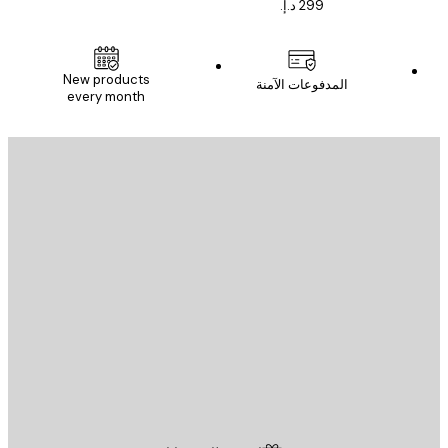
New products
المدفوعات الآمنة
every month
يد الإلكتروني
إرسال
St
Poster St
ة العملاء