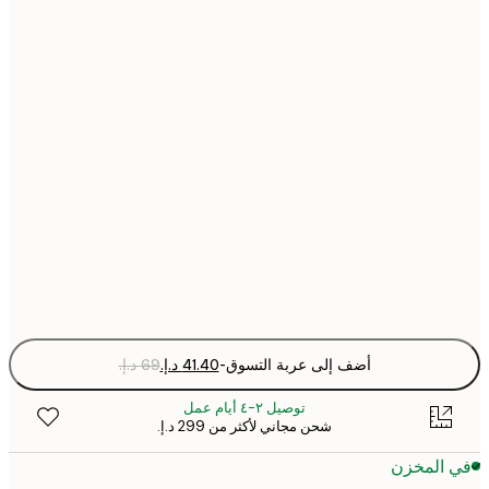
21x30 cm
30x40 cm
40x50 cm
50x70 cm
70x100 cm
Fra
optio
أضف إلى عربة التسوق
-
توصيل ٢-٤ أيام عمل
شحن مجاني لأكثر من ‏299 د.إ.‏
 المخزن