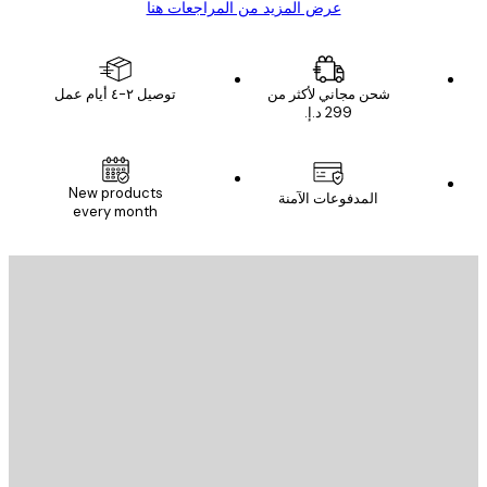
عرض المزيد من المراجعات هنا
شحن مجاني لأكثر من
توصيل ٢-٤ أيام عمل
New products
المدفوعات الآمنة
every month
يد الإلكتروني
إرسال