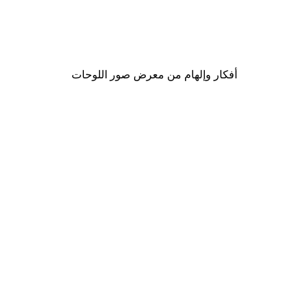
Happy Flowers Poster
من ‏48.30 د.إ.‏
أفكار وإلهام من معرض صور اللوحات