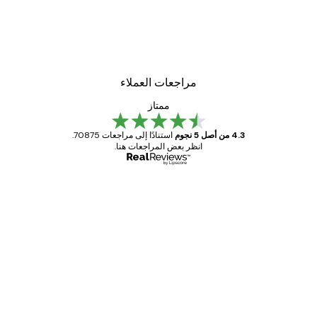
مراجعات العملاء
ممتاز
4.3 من أصل 5 نجوم
استنادًا إلى مراجعات 70875.
انظر بعض المراجعات هنا.
مشتري موثوق
اجعات
ملاء
Great item. Good quality.
4 يونيو
1 مايو
s C
Mary O