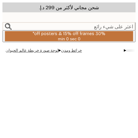
شحن مجاني لأكثر من ‏299 د.إ.‏
m
cont
ر على شيء رائع
30% off posters & 15% off frames*
0 sec
0 min
صالحة
حتى:
▸
▸
خرائط ومدن
لوحة صورة خريطة عالم الحيوان
2026-
08-
06