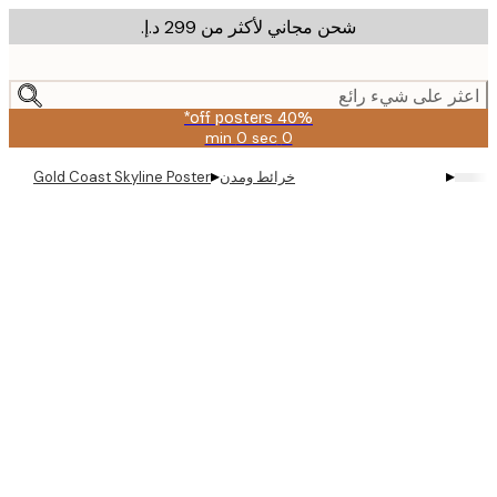
شحن مجاني لأكثر من ‏299 د.إ.‏
m
cont
ر على شيء رائع
40% off posters*
0 sec
0 min
صالحة
حتى:
▸
▸
خرائط ومدن
Gold Coast Skyline Poster
2026-
08-
09