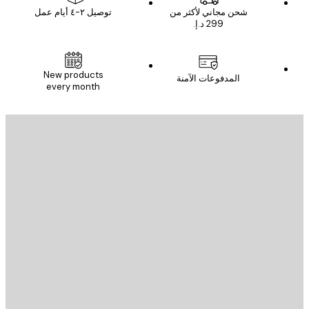
شحن مجاني لأكثر من
توصيل ٢-٤ أيام عمل
New products
المدفوعات الآمنة
every month
يد الإلكتروني
إرسال
St
Poster St