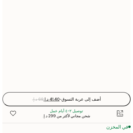
21x30 cm
30x40 cm
40x50 cm
50x50 cm
50x70 cm
Fra
optio
أضف إلى عربة التسوق
-
توصيل ٢-٤ أيام عمل
شحن مجاني لأكثر من ‏299 د.إ.‏
 المخزن