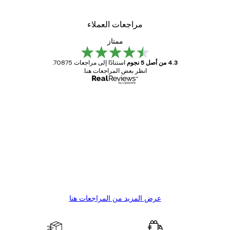
مراجعات العملاء
ممتاز
4.3 من أصل 5 نجوم
استنادًا إلى مراجعات 70875.
انظر بعض المراجعات هنا.
مشتري موثوق
اجعات
ملاء
Great item. Good quality.
4 يونيو
1 مايو
s C
Mary O
عرض المزيد من المراجعات هنا