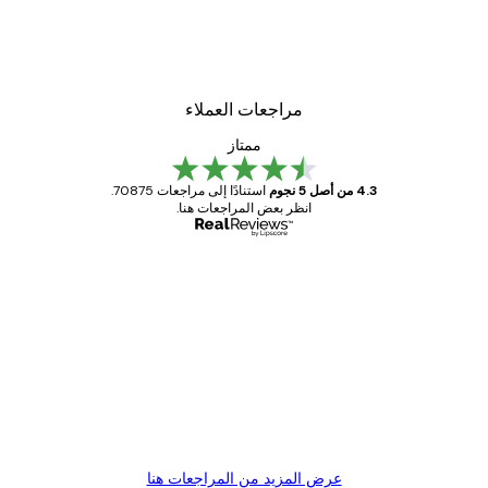
لوحة صورة بحيرة سحرية
من ‏48.30 د.إ.‏
مراجعات العملاء
ممتاز
4.3 من أصل 5 نجوم
استنادًا إلى مراجعات 70875.
انظر بعض المراجعات هنا.
مشتري موثوق
اجعات
ملاء
Great item. Good quality.
4 يونيو
1 مايو
s C
Mary O
عرض المزيد من المراجعات هنا