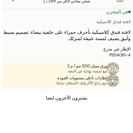
شحن مجاني لأكثر من ‏299 د.إ.‏
 المخزن
ة فندق كلاسيكية
ة فندق كلاسيكية بأحرف حمراء على خلفية بيضاء. تصميم بسيط
ق يضيف لمسة عتيقة لمنزلك.
ر غير مدرج.
PS540
ورق ممتاز 200 جم / م 2
مع لمسة نهائية غير لامعة.
إطارات بأعلى مستويات الجودة
مع زجاج الأكريليك الشفاف تمامًا
يشترون الآخرون ايضا