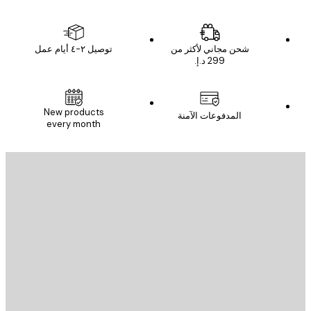
شحن مجاني لأكثر من
توصيل ٢-٤ أيام عمل
New products
المدفوعات الآمنة
every month
يد الإلكتروني
إرسال
St