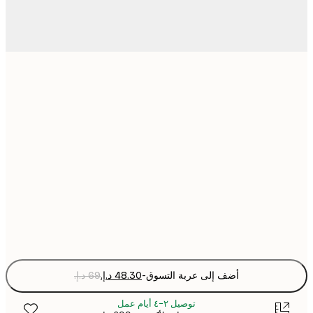
21x30 cm
30x40 cm
50x70 cm
70x100 cm
Fra
optio
أضف إلى عربة التسوق
-
توصيل ٢-٤ أيام عمل