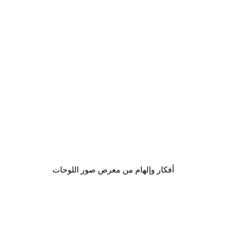
-40%*
a Ōkyo - Sitting Tiger Poster
من ‏41.40 د.إ.‏
أفكار وإلهام من معرض صور اللوحات