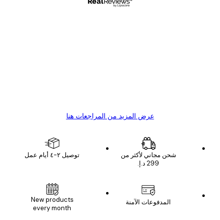
مشتري موثوق
اجعات
ملاء
Great item. Good quality.
4 يونيو
1 مايو
s C
Mary O
عرض المزيد من المراجعات هنا
شحن مجاني لأكثر من
توصيل ٢-٤ أيام عمل
New products
المدفوعات الآمنة
every month