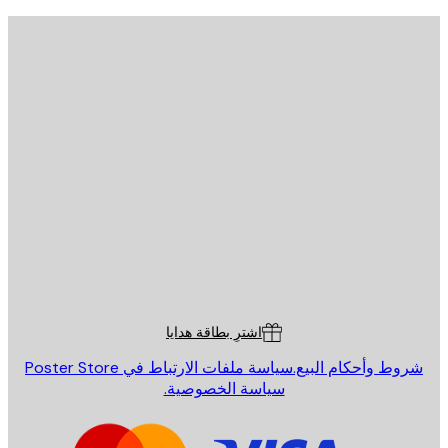
يد الإلكتروني
إرسال
St
Poster St
ة العملاء
اشترِ بطاقة هدايا
روط وأحكام البيع.
سياسة ملفات الارتباط في Poster Store
سياسة الخصوصية.