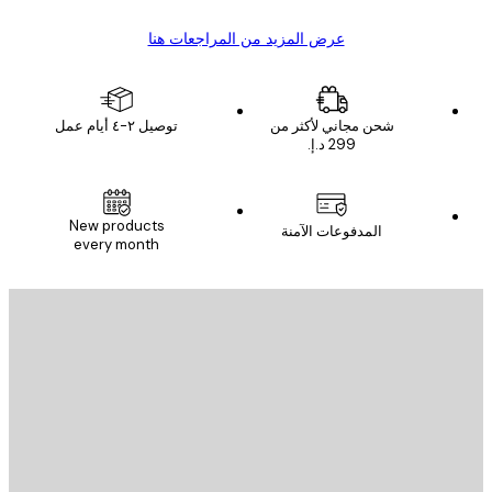
عرض المزيد من المراجعات هنا
شحن مجاني لأكثر من
توصيل ٢-٤ أيام عمل
New products
المدفوعات الآمنة
every month
يد الإلكتروني
إرسال