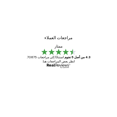
-30%*
لوحة صورة بحيرة سحرية
من ‏48.30 د.إ.‏
مراجعات العملاء
ممتاز
4.3 من أصل 5 نجوم
استنادًا إلى مراجعات 70875.
انظر بعض المراجعات هنا.
مشتري موثوق
اجعات
ملاء
Great item. Good quality.
4 يونيو
1 مايو
s C
Mary O