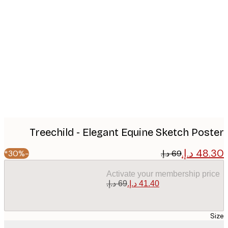
Produc
image
Treechild - Elegant Equine Sketch Pos
-30%*
Activate your membership pr