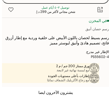
توصيل ٢-٤ أيام عمل
شحن مجاني لأكثر من ‏299 د.إ.‏
 المخزن
حصان أنيق
بسيط لحصان باللون الأبيض على خلفية وردية مع إطار أزرق
، تصميم هادئ وأنيق لبوستر مميز
ر غير مدرج.
PS5560
ورق ممتاز 200 جم / م 2
مع لمسة نهائية غير لامعة.
إطارات بأعلى مستويات الجودة
مع زجاج الأكريليك الشفاف تمامًا
يشترون الآخرون ايضا