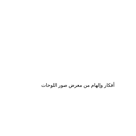
Outlet
-70%
Beach Boardwalk Poster
من ‏20.70 د.إ.‏
أفكار وإلهام من معرض صور اللوحات