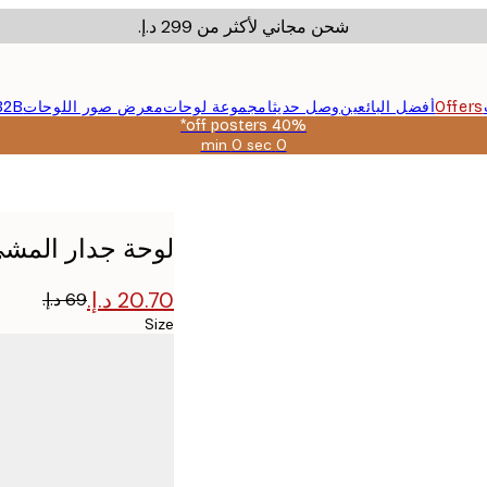
شحن مجاني لأكثر من ‏299 د.إ.‏
Offers
أفضل البائعين
وصل حديثا
مجموعة لوحات
معرض صور اللوحات
B2B
40% off posters*
0 sec
0 min
صالحة
حتى:
2026-
08-
09
لوحة جدار المش
Size