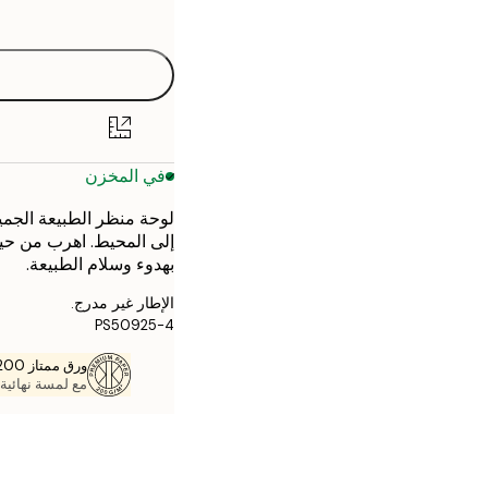
options
30x40 cm
50x70 cm
في المخزن
لوحة منظر الطبيعة الجمي
إلى المحيط. اهرب من حيات
بهدوء وسلام الطبيعة.
الإطار غير مدرج.
PS50925-4
ورق ممتاز 200 جم / م 2
مع لمسة نهائية 