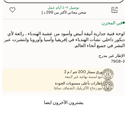
توصيل ٢-٤ أيام عمل
شحن مجاني لأكثر من ‏299 د.إ.‏
 المخزن
 فنية جدارية أنيقة أبيض وأسود من عشبة الهندباء ، رائعة لأي
ر داخلي. نشأت الهندباء في إفريقيا وآسيا وأوروبا وانتشرت عبر
ر في جميع أنحاء العالم.
ر غير مدرج.
790
ورق ممتاز 200 جم / م 2
مع لمسة نهائية غير لامعة.
إطارات بأعلى مستويات الجودة
مع زجاج الأكريليك الشفاف تمامًا
يشترون الآخرون ايضا