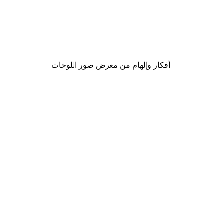
Outlet
-70%
ملصق عجلة فيريس الملون
من ‏29.70 د.إ.‏
أفكار وإلهام من معرض صور اللوحات