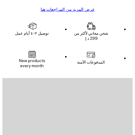
عرض المزيد من المراجعات هنا
شحن مجاني لأكثر من
توصيل ٢-٤ أيام عمل
New products
المدفوعات الآمنة
every month
يد الإلكتروني
إرسال