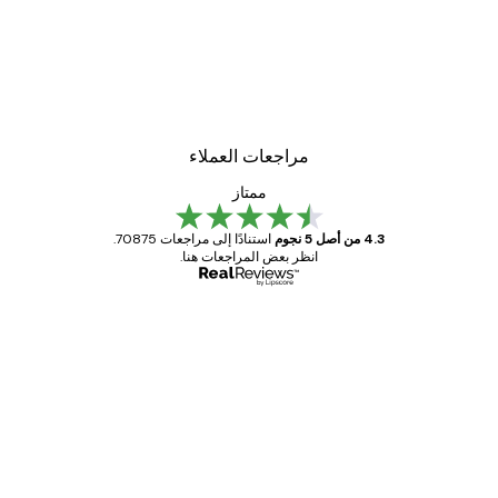
مراجعات العملاء
ممتاز
4.3 من أصل 5 نجوم
استنادًا إلى مراجعات 70875.
انظر بعض المراجعات هنا.
مشتري موثوق
اجعات
ملاء
Great item. Good quality.
4 يونيو
1 مايو
s C
Mary O