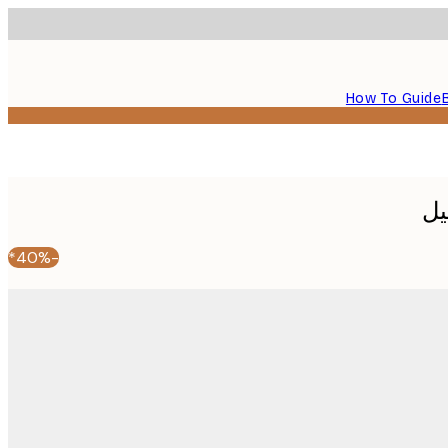
How To Guide
يل
-40%*