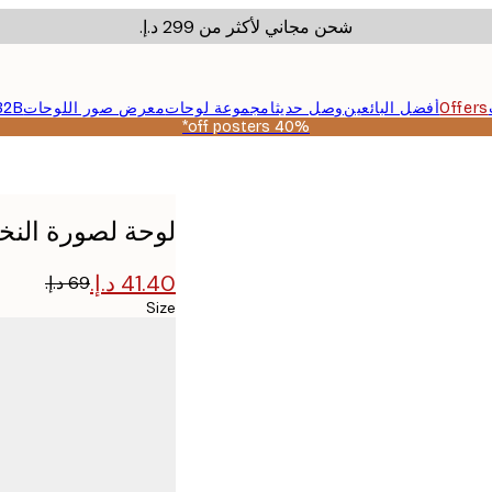
شحن مجاني لأكثر من ‏299 د.إ.‏
Offers
أفضل البائعين
وصل حديثا
مجموعة لوحات
معرض صور اللوحات
B2B
40% off posters*
لوحة لصورة النخ
Size