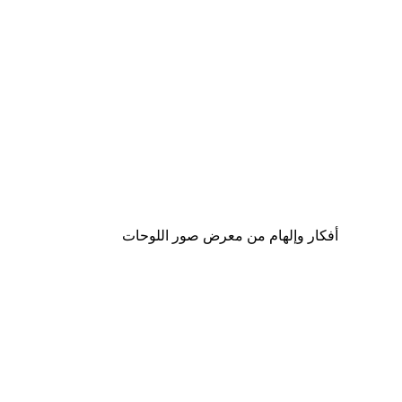
-40%*
لوحة صورة الفهد
من ‏59.40 د.إ.‏
أفكار وإلهام من معرض صور اللوحات