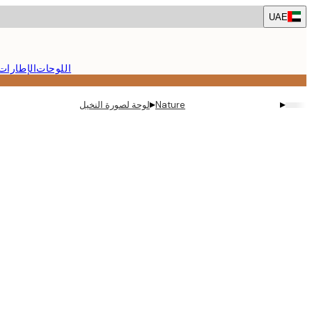
Skip
UAE
to
main
content.
اللوحات
الإطارات
▸
▸
Nature
لوحة لصورة النخيل