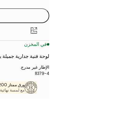
30x40 cm
40x50 cm
50x70 cm
في المخزن
لوحة فنية جدارية جميلة با
الإطار غير مدرج.
8379-4
ورق ممتاز 200 جم / م 2
مع لمسة نهائية 