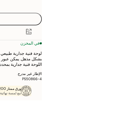
options
30x40 cm
50x70 cm
في المخزن
لوحة فنية جدارية طبيعي
بشكل مذهل. يمكن عبور الش
اللوحة فنية جدارية بمحدد
الإطار غير مدرج.
PS50866-4
ورق ممتاز 200 جم / م 2
مع لمسة نهائية 