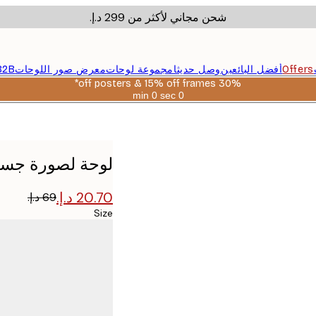
شحن مجاني لأكثر من ‏299 د.إ.‏
Offers
أفضل البائعين
وصل حديثا
مجموعة لوحات
معرض صور اللوحات
B2B
30% off posters & 15% off frames*
0 sec
0 min
صالحة
حتى:
2026-
08-
06
لوحة لصورة جسر
Size