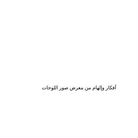
-30%*
لوحة صورة بحيرة سحرية
من ‏48.30 د.إ.‏
أفكار وإلهام من معرض صور اللوحات