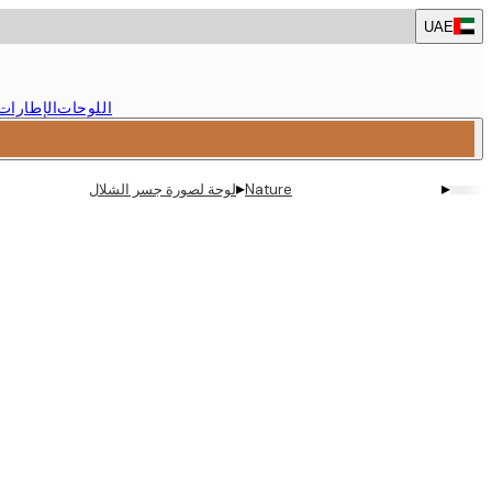
Skip
UAE
to
main
content.
اللوحات
الإطارات
▸
▸
Nature
لوحة لصورة جسر الشلال