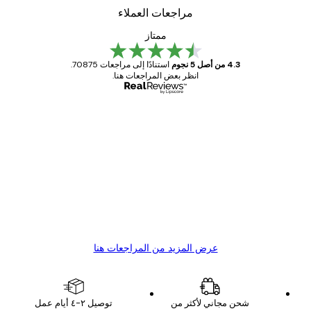
مراجعات العملاء
ممتاز
4.3 من أصل 5 نجوم
استنادًا إلى مراجعات 70875.
انظر بعض المراجعات هنا.
مشتري موثوق
اجعات
ملاء
Great item. Good quality.
4 يونيو
1 مايو
s C
Mary O
عرض المزيد من المراجعات هنا
شحن مجاني لأكثر من
توصيل ٢-٤ أيام عمل