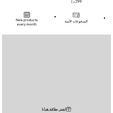
New products
المدفوعات الآمنة
every month
يد الإلكتروني
إرسال
St
Poster St
ة العملاء
اشترِ بطاقة هدايا