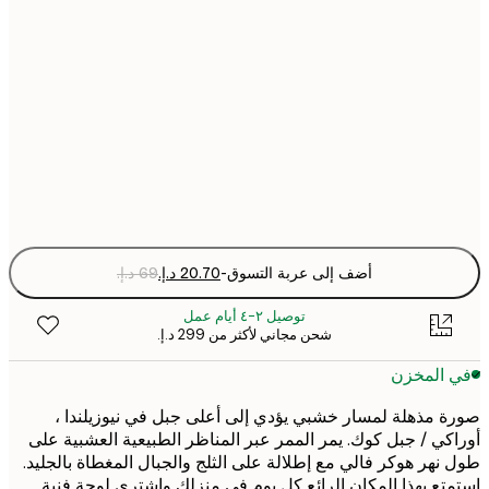
21x30 cm
30x40 cm
50x70 cm
Fra
optio
أضف إلى عربة التسوق
-
توصيل ٢-٤ أيام عمل
شحن مجاني لأكثر من ‏299 د.إ.‏
 المخزن
 مذهلة لمسار خشبي يؤدي إلى أعلى جبل في نيوزيلندا ،
كي / جبل كوك. يمر الممر عبر المناظر الطبيعية العشبية على
نهر هوكر فالي مع إطلالة على الثلج والجبال المغطاة بالجليد.
تع بهذا المكان الرائع كل يوم في منزلك واشترى لوحة فنية