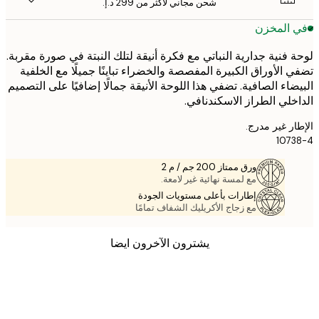
شحن مجاني لأكثر من ‏299 د.إ.‏
 المخزن
 فنية جدارية النباتي مع فكرة أنيقة لتلك النبتة في صورة مقربة.
 الأوراق الكبيرة المفصصة والخضراء تباينًا جميلًا مع الخلفية
ضاء الصافية. تضفي هذا اللوحة الأنيقة جمالًا إضافيًا على التصميم
خلي الطراز الاسكندنافي.
ر غير مدرج.
107
ورق ممتاز 200 جم / م 2
مع لمسة نهائية غير لامعة.
إطارات بأعلى مستويات الجودة
مع زجاج الأكريليك الشفاف تمامًا
يشترون الآخرون ايضا