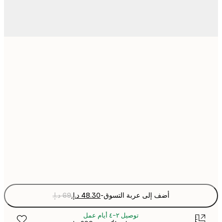
21x30 cm
30x40 cm
40x50 cm
50x70 cm
Fra
optio
أضف إلى عربة التسوق
-
توصيل ٢-٤ أيام عمل