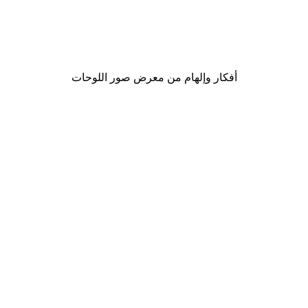
M
لوحة صورة الفيل البري
من ‏20.70 د.إ.‏
أفكار وإلهام من معرض صور اللوحات