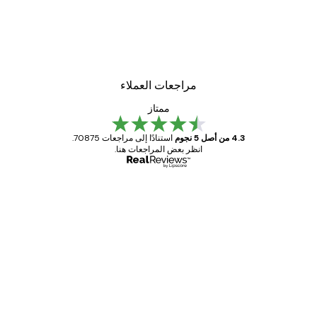
مراجعات العملاء
ممتاز
4.3 من أصل 5 نجوم
استنادًا إلى مراجعات 70875.
انظر بعض المراجعات هنا.
مشتري موثوق
اجعات
ملاء
Great item. Good quality.
4 يونيو
1 مايو
s C
Mary O