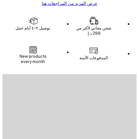
عرض المزيد من المراجعات هنا
شحن مجاني لأكثر من
توصيل ٢-٤ أيام عمل
New products
المدفوعات الآمنة
every month
يد الإلكتروني
إرسال