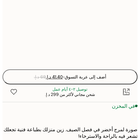
21x30 cm
30x40 cm
50x70 cm
Fra
optio
أضف إلى عربة التسوق
-
توصيل ٢-٤ أيام عمل
شحن مجاني لأكثر من ‏299 د.إ.‏
 المخزن
 لمرج أخضر في فصل الصيف. زين منزلك بطباعة فنية تجعلك
 فيه بالراحة والاسترخاء!