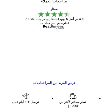
مراجعات العملاء
ممتاز
4.3 من أصل 5 نجوم
استنادًا إلى مراجعات 70875.
انظر بعض المراجعات هنا.
مشتري موثوق
اجعات
ملاء
Great item. Good quality.
4 يونيو
1 مايو
s C
Mary O
عرض المزيد من المراجعات هنا
شحن مجاني لأكثر من
توصيل ٢-٤ أيام عمل