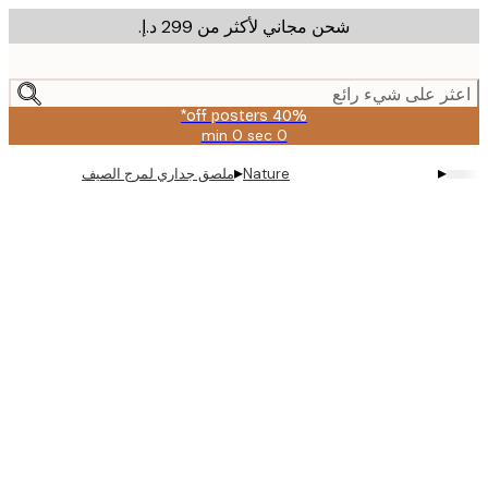
شحن مجاني لأكثر من ‏299 د.إ.‏
m
cont
ر على شيء رائع
40% off posters*
0 sec
0 min
صالحة
حتى:
▸
▸
Nature
ملصق جداري لمرج الصيف
2026-
08-
09