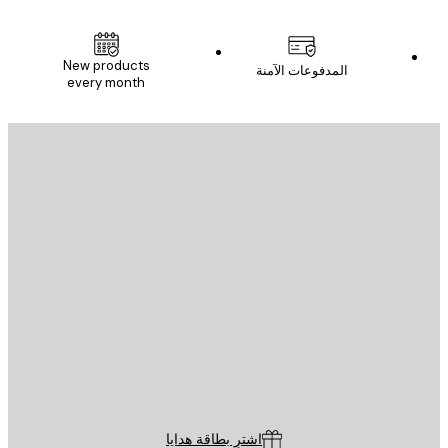
New products
المدفوعات الآمنة
every month
يد الإلكتروني
إرسال
St
Poster St
ة العملاء
اشترِ بطاقة هدايا