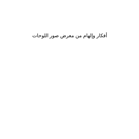
Olga Te
بوستر نسيج بني
من ‏48.30 د.إ.‏
أفكار وإلهام من معرض صور اللوحات