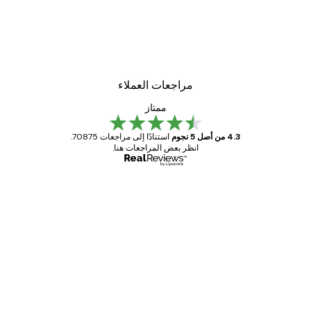
مراجعات العملاء
ممتاز
4.3 من أصل 5 نجوم
استنادًا إلى مراجعات 70875.
انظر بعض المراجعات هنا.
مشتري موثوق
اجعات
ملاء
Great item. Good quality.
4 يونيو
1 مايو
s C
Mary O