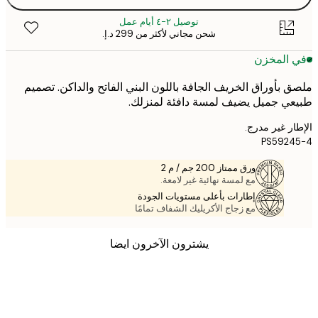
توصيل ٢-٤ أيام عمل
شحن مجاني لأكثر من ‏299 د.إ.‏
 المخزن
 بأوراق الخريف الجافة باللون البني الفاتح والداكن. تصميم
ي جميل يضيف لمسة دافئة لمنزلك.
ر غير مدرج.
PS5924
ورق ممتاز 200 جم / م 2
مع لمسة نهائية غير لامعة.
إطارات بأعلى مستويات الجودة
مع زجاج الأكريليك الشفاف تمامًا
يشترون الآخرون ايضا