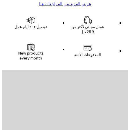
عرض المزيد من المراجعات هنا
شحن مجاني لأكثر من
توصيل ٢-٤ أيام عمل
New products
المدفوعات الآمنة
every month
يد الإلكتروني
إرسال