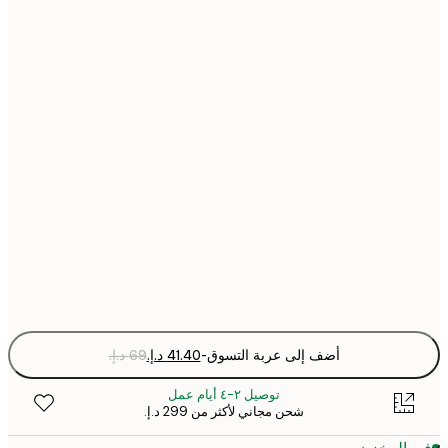
30x40 cm
40x50 cm
50x50 cm
50x70 cm
70x100 cm
Fra
optio
أضف إلى عربة التسوق
-
توصيل ٢-٤ أيام عمل
شحن مجاني لأكثر من ‏299 د.إ.‏