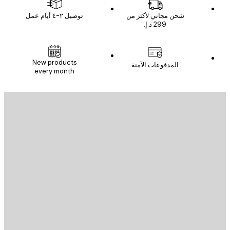
شحن مجاني لأكثر من
توصيل ٢-٤ أيام عمل
New products
المدفوعات الآمنة
every month
يد الإلكتروني
إرسال
St
Poster St