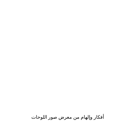
-40%*
لوحة صورة نجمة البحر
من ‏41.40 د.إ.‏
أفكار وإلهام من معرض صور اللوحات