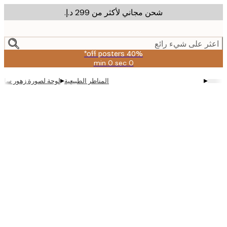
شحن مجاني لأكثر من ‏299 د.إ.‏
m
cont
ر على شيء رائع
40% off posters*
0 sec
0 min
صالحة
حتى:
▸
▸
المناظر الطبيعية
لوحة لصورة زهور سانتوريني
2026-
08-
09