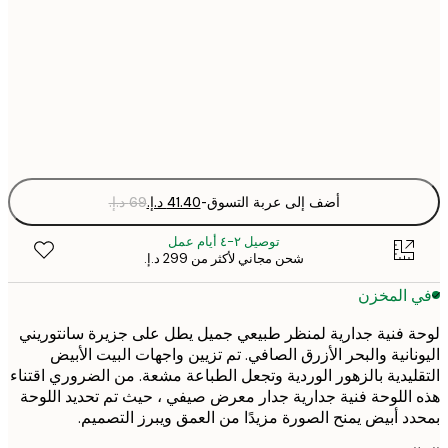
21x30 cm
30x40 cm
Fra
optio
أضف إلى عربة التسوق
-
توصيل ٢-٤ أيام عمل
شحن مجاني لأكثر من ‏299 د.إ.‏
 المخزن
 فنية جدارية لمنظر طبيعي جميل يطل على جزيرة سانتوريني
نانية والبحر الأزرق الصافي. تم تزيين واجهات البيت الأبيض
ليدية بالزهور الوردية وتجعل الطباعة مشعة. من الضروري اقتناء
اللوحة فنية جدارية جدار معرض صيفي ، حيث تم تحديد اللوحة
د أبيض يمنح الصورة مزيدًا من العمق ويبرز التصميم.