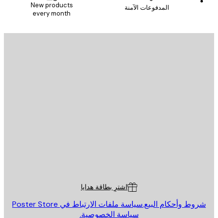
New products
المدفوعات الآمنة
every month
يد الإلكتروني
إرسال
St
Poster St
ة العملاء
اشترِ بطاقة هدايا
روط وأحكام البيع.
سياسة ملفات الارتباط في Poster Store
سياسة الخصوصية.