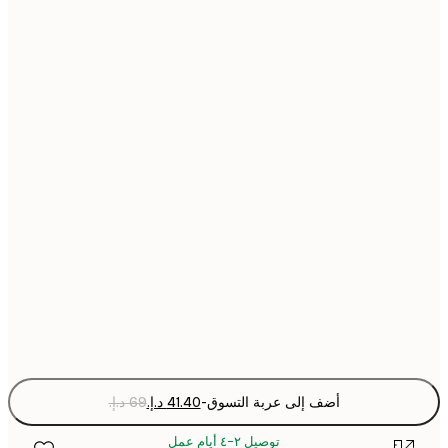
21x30 cm
30x40 cm
40x50 cm
50x50 cm
50x70 cm
70x100 cm
Fra
optio
أضف إلى عربة التسوق
-
توصيل ٢-٤ أيام عمل