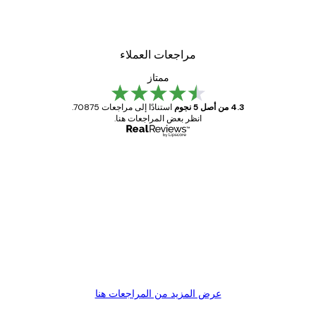
من ‏41.40 د.إ.‏
مراجعات العملاء
ممتاز
4.3 من أصل 5 نجوم
استنادًا إلى مراجعات 70875.
انظر بعض المراجعات هنا.
مشتري موثوق
اجعات
ملاء
Great item. Good quality.
4 يونيو
1 مايو
s C
Mary O
عرض المزيد من المراجعات هنا