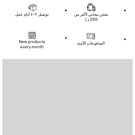
شحن مجاني لأكثر من
توصيل ٢-٤ أيام عمل
New products
المدفوعات الآمنة
every month
يد الإلكتروني
إرسال
St