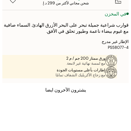
شحن مجاني لأكثر من ‏299 د.إ.‏
 المخزن
ب شراعية جميلة تبحر على البحر الأزرق الهادئ. السماء صافية
يوم بيضاء ناعمة وطيور تحلق في الأفق.
ر غير مدرج.
PS580
ورق ممتاز 200 جم / م 2
مع لمسة نهائية غير لامعة.
إطارات بأعلى مستويات الجودة
مع زجاج الأكريليك الشفاف تمامًا
يشترون الآخرون ايضا