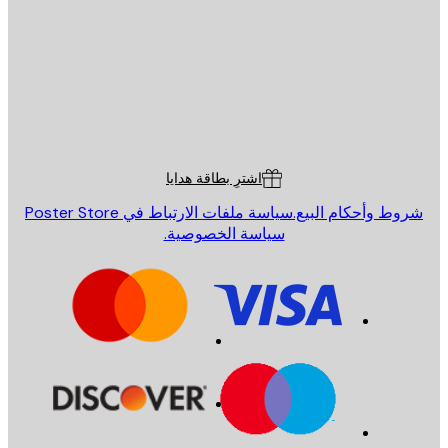
إرسال
St
Poster St
ة العملاء
اشترِ بطاقة هدايا
روط وأحكام البيع.
سياسة ملفات الارتباط في Poster Store
سياسة الخصوصية.