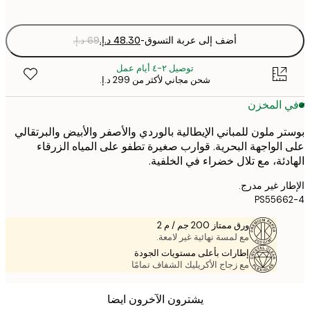
optio
أضف إلى عربة التسوق
-
توصيل ٢-٤ أيام عمل
شحن مجاني لأكثر من ‏299 د.إ.‏
 المخزن
ر ملون للمباني الإيطالية بالوردي والأصفر والأبيض والبرتقالي
الواجهة البحرية. قوارب صغيرة تطفو على المياه الزرقاء
دئة، مع تلال خضراء في الخلفية.
ر غير مدرج.
PS5566
ورق ممتاز 200 جم / م 2
مع لمسة نهائية غير لامعة.
إطارات بأعلى مستويات الجودة
مع زجاج الأكريليك الشفاف تمامًا
يشترون الآخرون ايضا