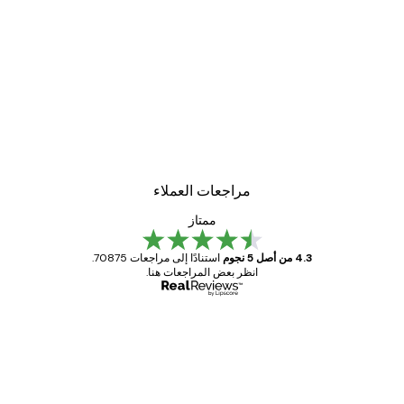
مراجعات العملاء
ممتاز
4.3 من أصل 5 نجوم
استنادًا إلى مراجعات 70875.
انظر بعض المراجعات هنا.
مشتري موثوق
اجعات
ملاء
Great item. Good quality.