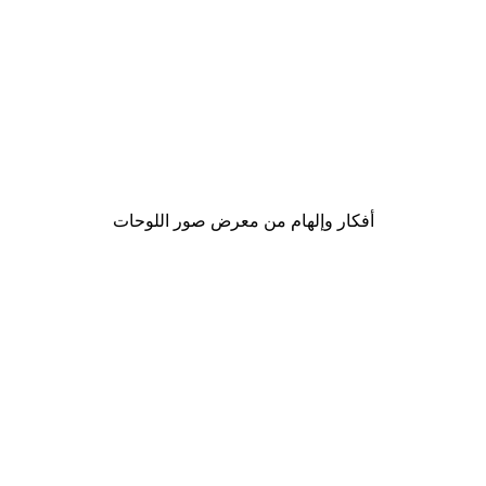
-30%*
لوحة صورة بحيرة سحرية
من ‏48.30 د.إ.‏
أفكار وإلهام من معرض صور اللوحات