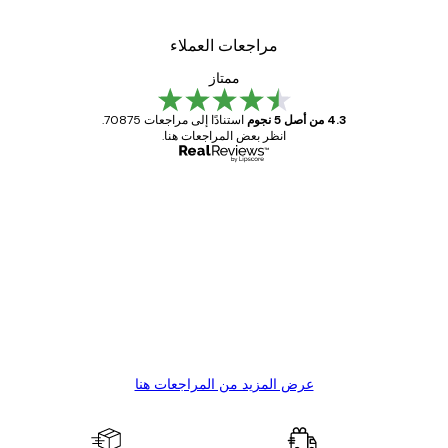
مراجعات العملاء
ممتاز
4.3 من أصل 5 نجوم
استنادًا إلى مراجعات 70875.
انظر بعض المراجعات هنا.
مشتري موثوق
اجعات
ملاء
Great item. Good quality.
4 يونيو
1 مايو
s C
Mary O
عرض المزيد من المراجعات هنا