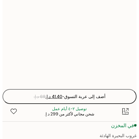
30x40 cm
40x50 cm
50x70 cm
70x100 cm
Fra
optio
أضف إلى عربة التسوق
-
توصيل ٢-٤ أيام عمل
شحن مجاني لأكثر من ‏299 د.إ.‏
 المخزن
البحيرة الهادئة