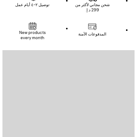
شحن مجاني لأكثر من
توصيل ٢-٤ أيام عمل
New products
المدفوعات الآمنة
every month
يد الإلكتروني
إرسال
St
Poster St
ة العملاء