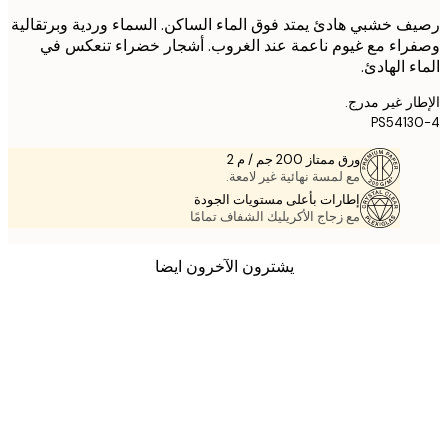
 خشبي هادئ يمتد فوق الماء الساكن. السماء وردية وبرتقالية
اء مع غيوم ناعمة عند الغروب. أشجار خضراء تنعكس في
ء الهادئ.
ر غير مدرج.
PS541
ورق ممتاز 200 جم / م 2
مع لمسة نهائية غير لامعة.
إطارات بأعلى مستويات الجودة
مع زجاج الأكريليك الشفاف تمامًا
يشترون الآخرون ايضا