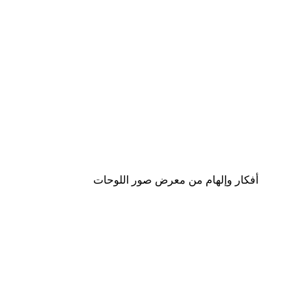
-40%*
Snoopy Driving Poster
من ‏65.40 د.إ.‏
أفكار وإلهام من معرض صور اللوحات