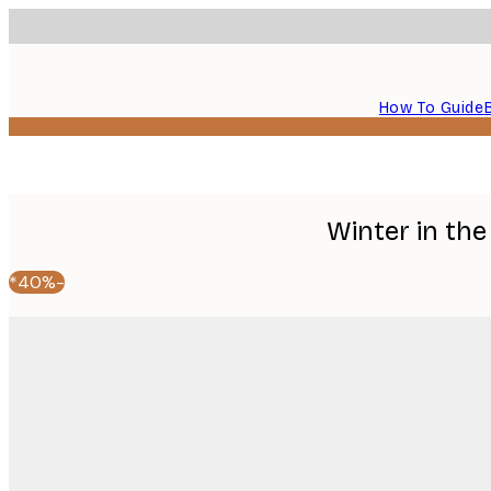
How To Guide
Winter in th
-40%*