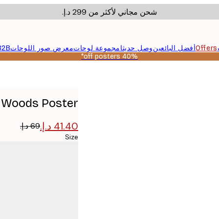
شحن مجاني لأكثر من ‏299 د.إ.‏
Offers
أفضل البائعين
وصل حديثا
مجموعة لوحات
معرض صور اللوحات
B2B
40% off posters*
e Woods Poster
Size