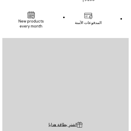
New products
المدفوعات الآمنة
every month
يد الإلكتروني
إرسال
St
Poster St
ة العملاء
اشترِ بطاقة هدايا