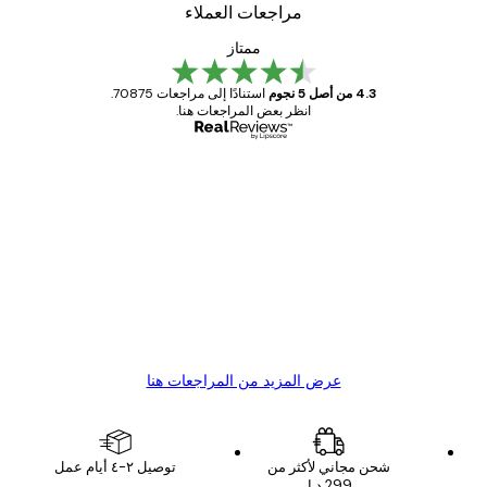
مراجعات العملاء
ممتاز
4.3 من أصل 5 نجوم
استنادًا إلى مراجعات 70875.
انظر بعض المراجعات هنا.
مشتري موثوق
اجعات
ملاء
Great item. Good quality.
4 يونيو
1 مايو
s C
Mary O
عرض المزيد من المراجعات هنا
شحن مجاني لأكثر من
توصيل ٢-٤ أيام عمل