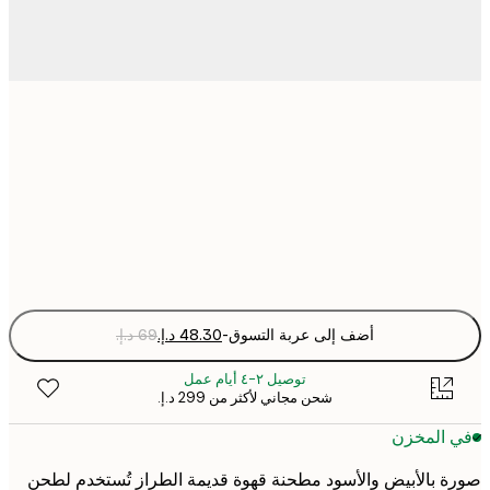
21x30 cm
30x40 cm
Fra
optio
أضف إلى عربة التسوق
-
توصيل ٢-٤ أيام عمل
شحن مجاني لأكثر من ‏299 د.إ.‏
 المخزن
 بالأبيض والأسود مطحنة قهوة قديمة الطراز تُستخدم لطحن