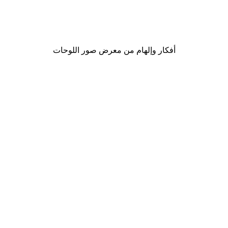
s and Elderflower Gin Poster
من ‏41.40 د.إ.‏
أفكار وإلهام من معرض صور اللوحات