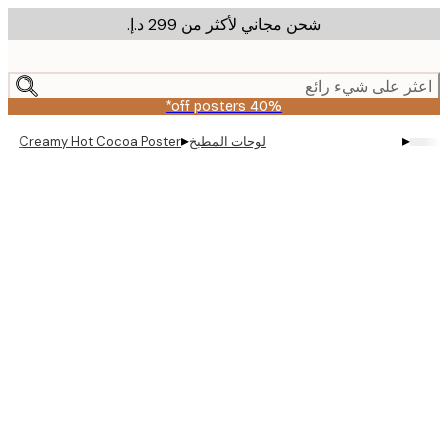
شحن مجاني لأكثر من ‏299 د.إ.‏
m
cont
ر على شيء رائع
40% off posters*
▸
▸
لوحات المطبخ
Creamy Hot Cocoa Poster
Produc