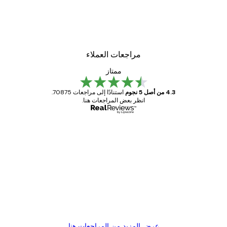
مراجعات العملاء
ممتاز
4.3 من أصل 5 نجوم
استنادًا إلى مراجعات 70875.
انظر بعض المراجعات هنا.
مشتري موثوق
اجعات
ملاء
Great item. Good quality.
4 يونيو
1 مايو
s C
Mary O
عرض المزيد من المراجعات هنا