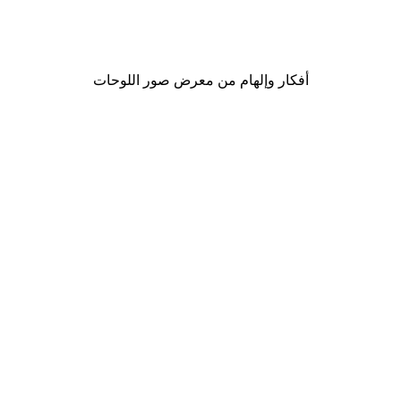
Dry Allium Flowers Poster
L
من ‏48.30 د.إ.‏
أفكار وإلهام من معرض صور اللوحات