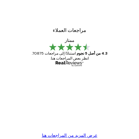
مراجعات العملاء
ممتاز
4.3 من أصل 5 نجوم
استنادًا إلى مراجعات 70875.
انظر بعض المراجعات هنا.
مشتري موثوق
اجعات
ملاء
Great item. Good quality.
4 يونيو
1 مايو
s C
Mary O
عرض المزيد من المراجعات هنا