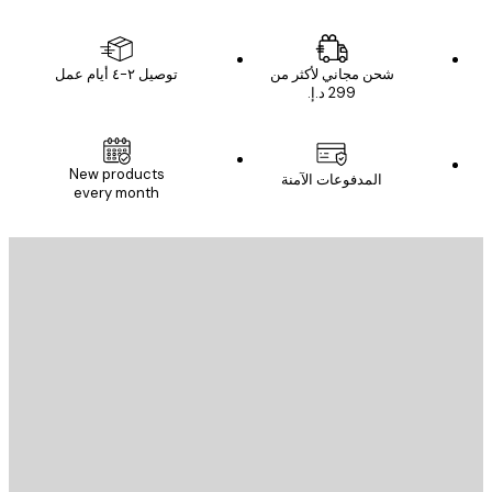
شحن مجاني لأكثر من
توصيل ٢-٤ أيام عمل
New products
المدفوعات الآمنة
every month
يد الإلكتروني
إرسال
St