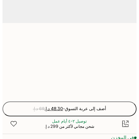
21x30 cm
30x40 cm
50x70 cm
Fra
optio
أضف إلى عربة التسوق
-
توصيل ٢-٤ أيام عمل
شحن مجاني لأكثر من ‏299 د.إ.‏
 المخزن