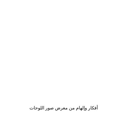
-40%*
لوحة القهوة اولا
من ‏41.40 د.إ.‏
أفكار وإلهام من معرض صور اللوحات