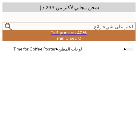
شحن مجاني لأكثر من ‏299 د.إ.‏
m
cont
ر على شيء رائع
40% off posters*
0 sec
0 min
صالحة
حتى:
▸
▸
لوحات المطبخ
Time for Coffee Poster
2026-
08-
09