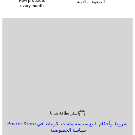
New products
المدفوعات الآمنة
every month
يد الإلكتروني
إرسال
St
Poster St
ة العملاء
اشترِ بطاقة هدايا
روط وأحكام البيع.
سياسة ملفات الارتباط في Poster Store
سياسة الخصوصية.