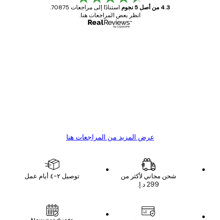
4.3 من أصل 5 نجوم
استنادًا إلى مراجعات 70875.
انظر بعض المراجعات هنا.
مشتري موثوق
اجعات
ملاء
Great item. Good quality.
4 يونيو
1 مايو
s C
Mary O
عرض المزيد من المراجعات هنا
شحن مجاني لأكثر من
توصيل ٢-٤ أيام عمل