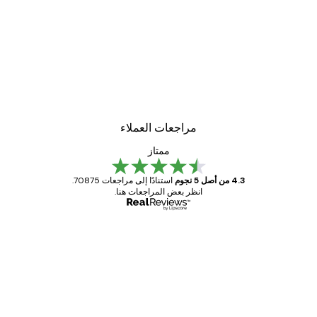
-30%*
لوحة صورة بحيرة سحرية
من ‏48.30 د.إ.‏
مراجعات العملاء
ممتاز
4.3 من أصل 5 نجوم
استنادًا إلى مراجعات 70875.
انظر بعض المراجعات هنا.
مشتري موثوق
اجعات
ملاء
Great item. Good quality.