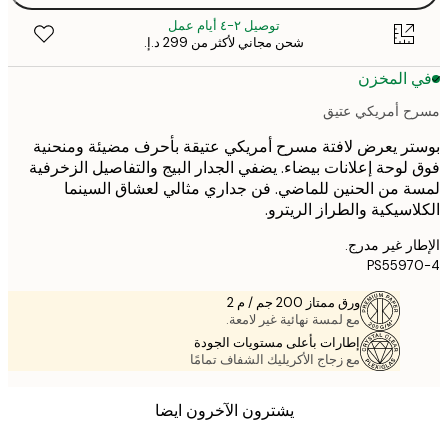
توصيل ٢-٤ أيام عمل
شحن مجاني لأكثر من ‏299 د.إ.‏
 المخزن
 أمريكي عتيق
ر يعرض لافتة مسرح أمريكي عتيقة بأحرف مضيئة ومنحنية
لوحة إعلانات بيضاء. يضفي الجدار البيج والتفاصيل الزخرفية
 من الحنين للماضي. فن جداري مثالي لعشاق السينما
اسيكية والطراز الريترو.
ر غير مدرج.
PS5597
ورق ممتاز 200 جم / م 2
مع لمسة نهائية غير لامعة.
إطارات بأعلى مستويات الجودة
مع زجاج الأكريليك الشفاف تمامًا
يشترون الآخرون ايضا