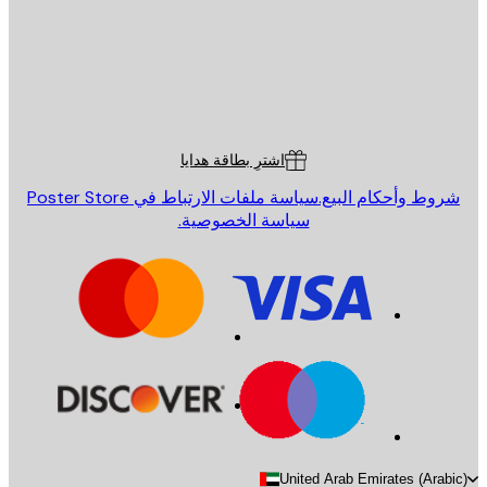
St
Poster St
ة العملاء
اشترِ بطاقة هدايا
روط وأحكام البيع.
سياسة ملفات الارتباط في Poster Store
سياسة الخصوصية.
United Arab Emirates (Arab