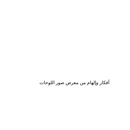
-30%*
ppi Longstocking Pirate Poster
من ‏48.30 د.إ.‏
أفكار وإلهام من معرض صور اللوحات