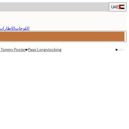
Skip
UAE
to
main
content.
اللوحات
الإطارات
▸
▸
d Tommy Poster
Pippi Longstocking