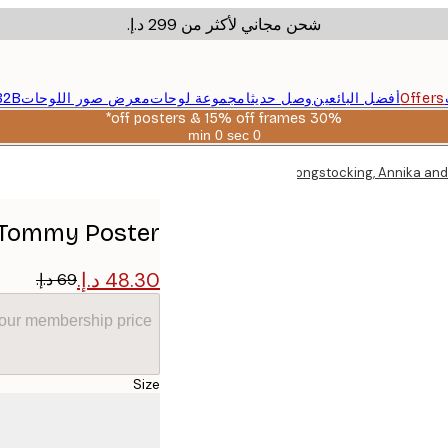
شحن مجاني لأكثر من ‏299 د.إ.‏
Offers
أفضل البائعين
وصل حديثا
مجموعة لوحات
معرض صور اللوحات
B2B
30% off posters & 15% off frames*
0 sec
0 min
صالحة
حتى:
Pippi Longstocking, Annika an
2026-
08-
06
d Tommy Poster
your membership price
Size