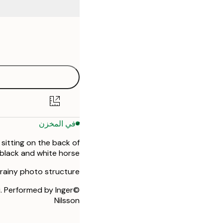
Frame
21x30 cm
options
30x40 cm
50x70 cm
في المخزن
sitting on the back of
 black and white horse.
grainy photo structure.
. Performed by Inger
Nilsson