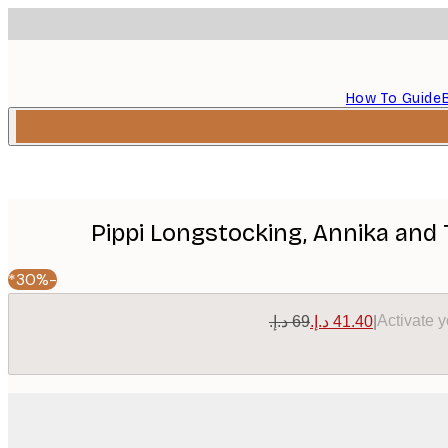
How To Guide
Pippi Longstocking, Annika an
-30%*
Activate 
|