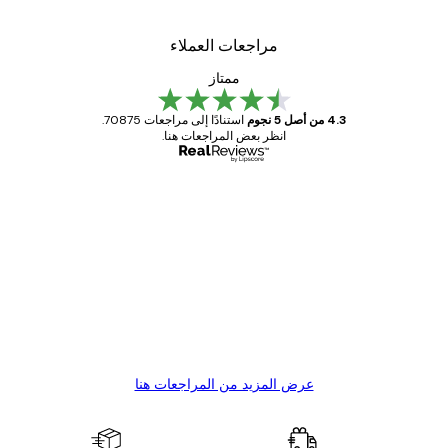
مراجعات العملاء
ممتاز
4.3 من أصل 5 نجوم
استنادًا إلى مراجعات 70875.
انظر بعض المراجعات هنا.
مشتري موثوق
اجعات
ملاء
Great item. Good quality.
4 يونيو
1 مايو
s C
Mary O
عرض المزيد من المراجعات هنا