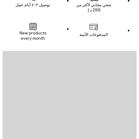
شحن مجاني لأكثر من
توصيل ٢-٤ أيام عمل
New products
المدفوعات الآمنة
every month
يد الإلكتروني
إرسال
St
Poster St
ة العملاء