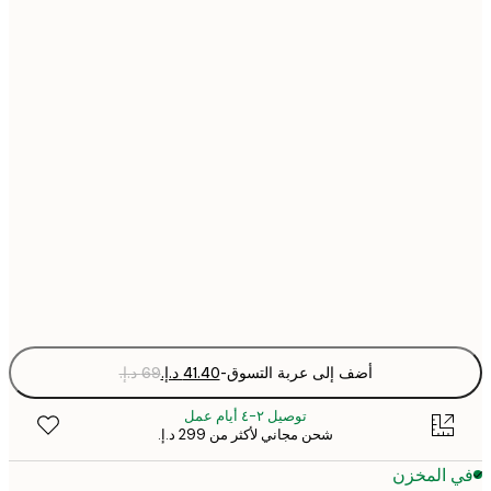
21x30 cm
30x40 cm
40x50 cm
50x70 cm
70x100 cm
Fra
optio
أضف إلى عربة التسوق
-
توصيل ٢-٤ أيام عمل
شحن مجاني لأكثر من ‏299 د.إ.‏
 المخزن