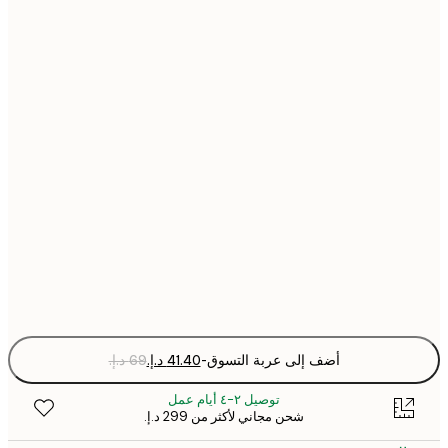
30x40 cm
40x50 cm
50x50 cm
50x70 cm
70x100 cm
Fra
optio
أضف إلى عربة التسوق
-
توصيل ٢-٤ أيام عمل
شحن مجاني لأكثر من ‏299 د.إ.‏