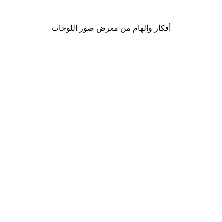
من ‏41.40 د.إ.‏
أفكار وإلهام من معرض صور اللوحات