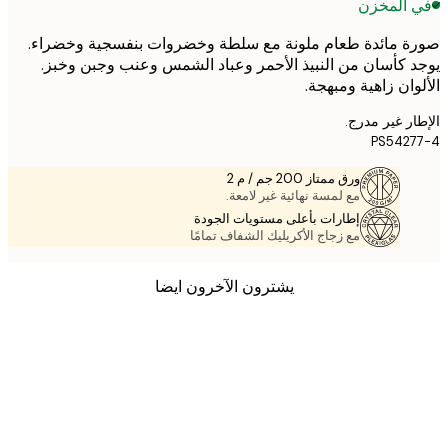
 المخزن
 مائدة طعام ملونة مع سلطة وخضروات بنفسجية وخضراء.
 كأسان من النبيذ الأحمر وعباد الشمس وعنب وجبن وخبز.
وان زاهية ومبهجة.
ر غير مدرج.
PS542
ورق ممتاز 200 جم / م 2
مع لمسة نهائية غير لامعة.
إطارات بأعلى مستويات الجودة
مع زجاج الأكريليك الشفاف تمامًا
يشترون الآخرون ايضا