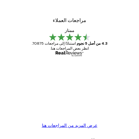
مراجعات العملاء
ممتاز
4.3 من أصل 5 نجوم
استنادًا إلى مراجعات 70875.
انظر بعض المراجعات هنا.
مشتري موثوق
اجعات
ملاء
Great item. Good quality.
4 يونيو
1 مايو
s C
Mary O
عرض المزيد من المراجعات هنا