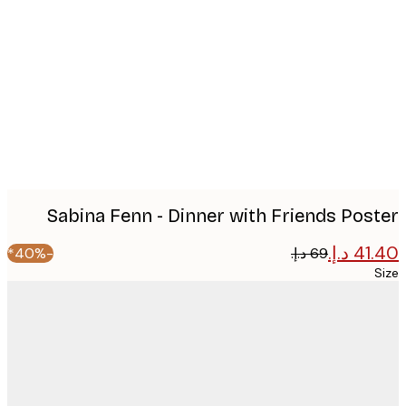
imag
Sabina Fenn - Dinner with Friends Pos
-40%*