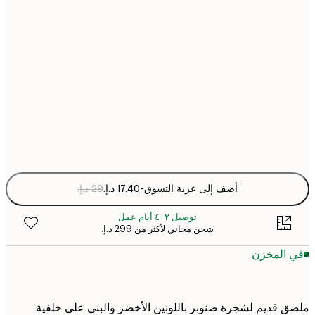
21x30 cm
30x40 cm
50x70 cm
Fra
optio
أضف إلى عربة التسوق
-
توصيل ٢-٤ أيام عمل
شحن مجاني لأكثر من ‏299 د.إ.‏
 المخزن
 قديم لشجرة صنوبر باللونين الأخضر والبني على خلفية