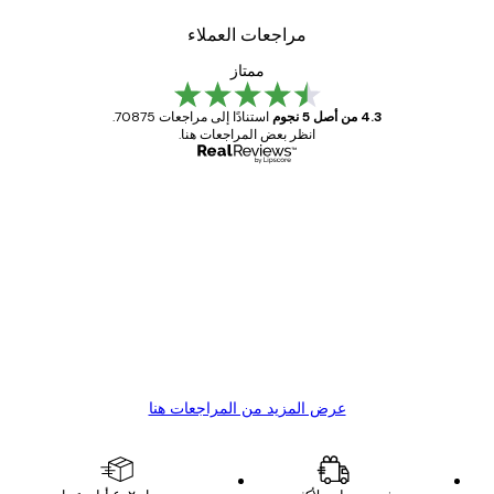
مراجعات العملاء
ممتاز
4.3 من أصل 5 نجوم
استنادًا إلى مراجعات 70875.
انظر بعض المراجعات هنا.
مشتري موثوق
اجعات
ملاء
Great item. Good quality.
4 يونيو
1 مايو
s C
Mary O
عرض المزيد من المراجعات هنا