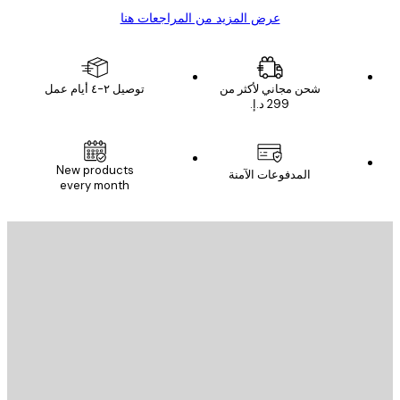
عرض المزيد من المراجعات هنا
شحن مجاني لأكثر من
توصيل ٢-٤ أيام عمل
New products
المدفوعات الآمنة
every month
يد الإلكتروني
إرسال