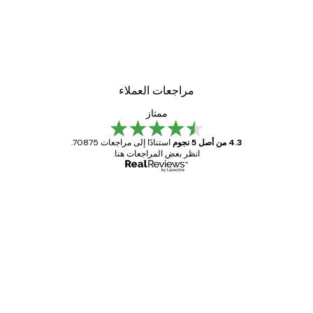
مراجعات العملاء
ممتاز
4.3 من أصل 5 نجوم
استنادًا إلى مراجعات 70875.
انظر بعض المراجعات هنا.
مشتري موثوق
اجعات
ملاء
Great item. Good quality.
4 يونيو
1 مايو
s C
Mary O