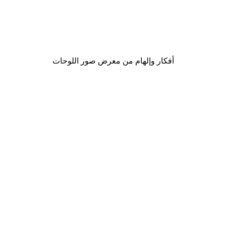
-30%*
Champagne in Bed Poster
من ‏48.30 د.إ.‏
أفكار وإلهام من معرض صور اللوحات