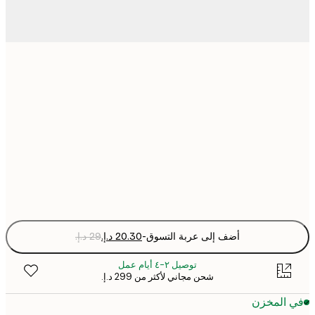
13x18 cm
30x40 cm
50x70 cm
Fra
optio
أضف إلى عربة التسوق
-
توصيل ٢-٤ أيام عمل
شحن مجاني لأكثر من ‏299 د.إ.‏
 المخزن