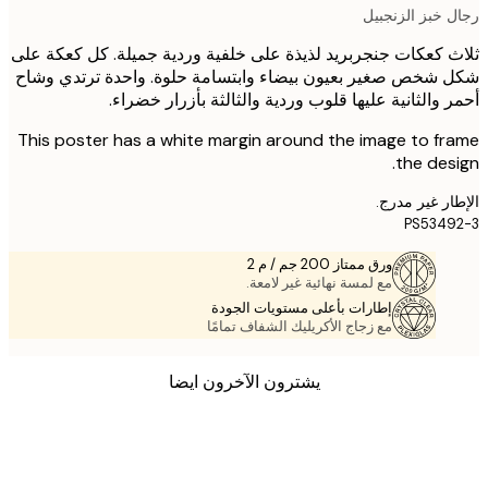
 خبز الزنجبيل
 كعكات جنجربريد لذيذة على خلفية وردية جميلة. كل كعكة على
شخص صغير بعيون بيضاء وابتسامة حلوة. واحدة ترتدي وشاح
 والثانية عليها قلوب وردية والثالثة بأزرار خضراء.
This poster has a white margin around the image to f
the des
ر غير مدرج.
PS534
ورق ممتاز 200 جم / م 2
مع لمسة نهائية غير لامعة.
إطارات بأعلى مستويات الجودة
مع زجاج الأكريليك الشفاف تمامًا
يشترون الآخرون ايضا