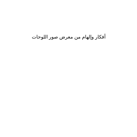
-30%*
Gucci موضة بوستر
من ‏48.30 د.إ.‏
أفكار وإلهام من معرض صور اللوحات