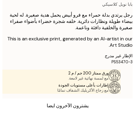
نويل كلاسيكي
يرتدي بدلة حمراء مع فرو أبيض يحمل هدية صغيرة. له لحية
ء طويلة ونظارات دائرية. خلفه شجرة خضراء بأضواء صفراء
ة والخلفية دافئة وناعمة.
This is an exclusive print, generated by an AI-artist in
Art Stu
ر غير مدرج.
PS534
ورق ممتاز 200 جم / م 2
مع لمسة نهائية غير لامعة.
إطارات بأعلى مستويات الجودة
مع زجاج الأكريليك الشفاف تمامًا
يشترون الآخرون ايضا