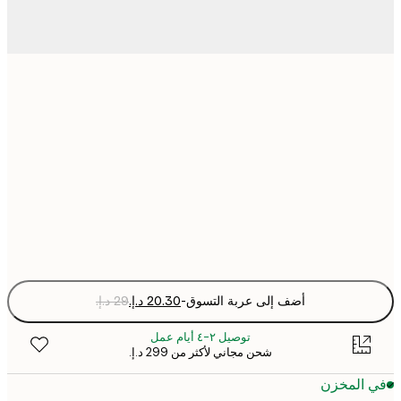
13x18 cm
30x40 cm
50x70 cm
Fra
optio
أضف إلى عربة التسوق
-
توصيل ٢-٤ أيام عمل
شحن مجاني لأكثر من ‏299 د.إ.‏
 المخزن