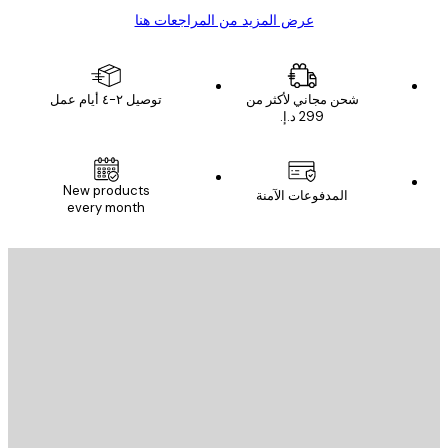
عرض المزيد من المراجعات هنا
شحن مجاني لأكثر من
توصيل ٢-٤ أيام عمل
New products
المدفوعات الآمنة
every month
يد الإلكتروني
إرسال