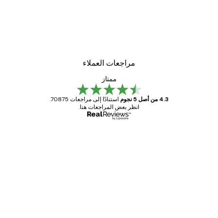
مراجعات العملاء
ممتاز
4.3 من أصل 5 نجوم
استنادًا إلى مراجعات 70875.
انظر بعض المراجعات هنا.
مشتري موثوق
اجعات
ملاء
Great item. Good quality.
4 يونيو
1 مايو
s C
Mary O