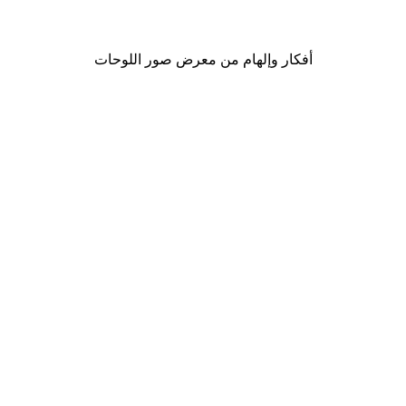
من ‏41.40 د.إ.‏
أفكار وإلهام من معرض صور اللوحات