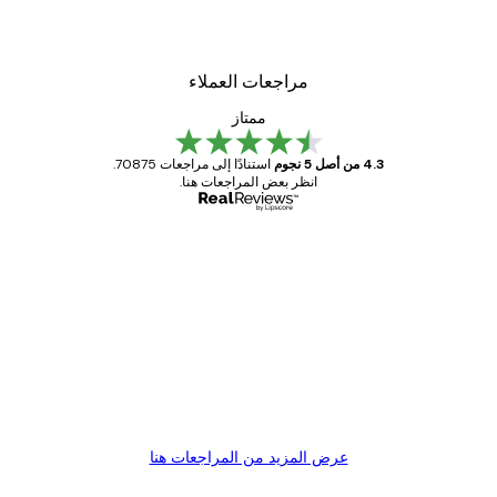
مراجعات العملاء
ممتاز
4.3 من أصل 5 نجوم
استنادًا إلى مراجعات 70875.
انظر بعض المراجعات هنا.
مشتري موثوق
اجعات
ملاء
Great item. Good quality.
4 يونيو
1 مايو
s C
Mary O
عرض المزيد من المراجعات هنا