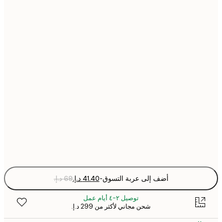
30x40 cm
40x50 cm
50x50 cm
50x70 cm
70x100 cm
Fra
optio
أضف إلى عربة التسوق
-
توصيل ٢-٤ أيام عمل
شحن مجاني لأكثر من ‏299 د.إ.‏