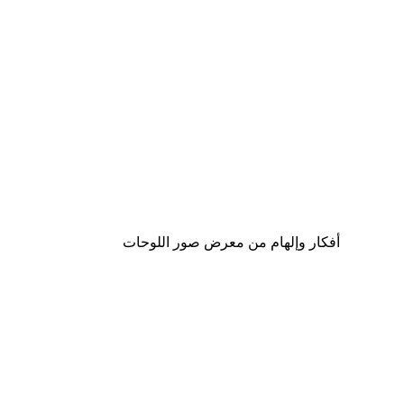
-40%*
ing Home for Christmas Poster
من ‏17.40 د.إ.‏
أفكار وإلهام من معرض صور اللوحات