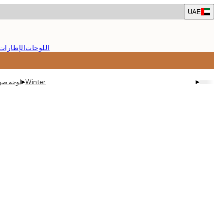
Skip
UAE
to
main
content.
اللوحات
الإطارات
▸
▸
Winter
لوحة صور