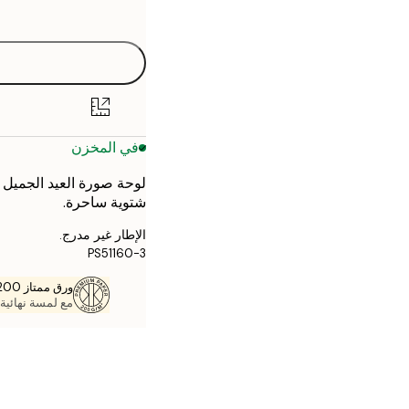
options
21x30 cm
30x40 cm
40x50 cm
في المخزن
50x50 cm
لوحة صورة العيد الجميل ل
50x70 cm
شتوية ساحرة.
70x100 cm
الإطار غير مدرج.
PS51160-3
ورق ممتاز 200 جم / م 2
مع لمسة نهائية 