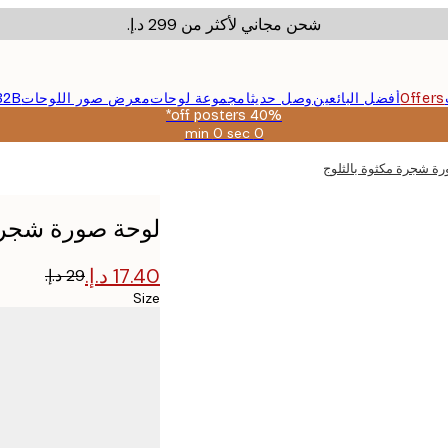
شحن مجاني لأكثر من ‏299 د.إ.‏
Offers
أفضل البائعين
وصل حديثا
مجموعة لوحات
معرض صور اللوحات
B2B
40% off posters*
0 sec
0 min
صالحة
حتى:
ة شجرة مكثوة بالثلوج
2026-
08-
09
لوحة صورة شجرة 
Size